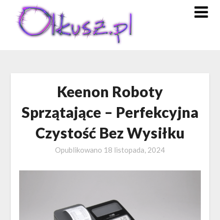
Skip
to
content
Keenon Roboty
Sprzątające – Perfekcyjna
Czystość Bez Wysiłku
Opublikowano
18 listopada, 2024