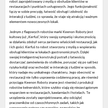
robot zaprojektowany z myślą o obsłudze klientów w
restauracjach i punktach usługowych. Jego funkcjonalność
łączy w sobie precyzję, łatwość obsługi i zdolność do
interakcji z ludźmi, co sprawia, że staje się atrakcją i ważnym
elementem nowoczesnych lokali.
Jednym z flagowych robotów marki Keenon Roboty jest
kultowy już „Kerfuś”, który swoją sympatią i skutecznością
w działaniu zdobył serca zarówno właścicieli restauracji, jak
i ich gości. Kerfuś to robot stworzony z myślą o wspieraniu
obsługi klientów w lokalach gastronomicznych. Dzięki
swojej inteligentnej konstrukcji potrafi z łatwością
dostarczać zamówienia do stolików, poruszać się po sali bez
ryzyka kolizji oraz wchodzić w interakcję z ludźmi w sposób,
który nadaje mu unikalnego charakteru. Jego obecność w
restauracji nie tylko usprawnia codzienną pracę, ale również
przyciąga Keenon Roboty znane jest również z produkcji
robotów kelnerskich, które szybko stają się niezastąpionym
wsparciem w restauracjach, kawiarniach i hotelach. Te
urządzenia zostały zaprojektowane, aby odciążyć
pracowników od czasochłonnych zadań, takich jak
serwowanie potraw czy napojów, pozwalając im