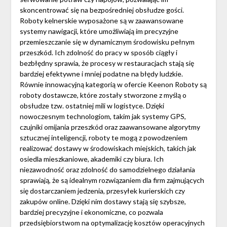
skoncentrować się na bezpośredniej obsłudze gości.
Roboty kelnerskie wyposażone są w zaawansowane
systemy nawigacji, które umożliwiają im precyzyjne
przemieszczanie się w dynamicznym środowisku pełnym
przeszkód. Ich zdolność do pracy w sposób ciągły i
bezbłędny sprawia, że procesy w restauracjach stają się
bardziej efektywne i mniej podatne na błędy ludzkie.
Równie innowacyjną kategorią w ofercie Keenon Roboty są
roboty dostawcze, które zostały stworzone z myślą o
obsłudze tzw. ostatniej mili w logistyce. Dzięki
nowoczesnym technologiom, takim jak systemy GPS,
czujniki omijania przeszkód oraz zaawansowane algorytmy
sztucznej inteligencji, roboty te mogą z powodzeniem
realizować dostawy w środowiskach miejskich, takich jak
osiedla mieszkaniowe, akademiki czy biura. Ich
niezawodność oraz zdolność do samodzielnego działania
sprawiają, że są idealnym rozwiązaniem dla firm zajmujących
się dostarczaniem jedzenia, przesyłek kurierskich czy
zakupów online. Dzięki nim dostawy stają się szybsze,
bardziej precyzyjne i ekonomiczne, co pozwala
przedsiębiorstwom na optymalizację kosztów operacyjnych