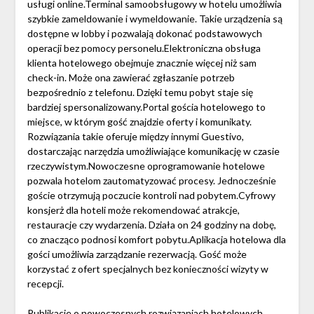
usługi online.Terminal samoobsługowy w hotelu umożliwia
szybkie zameldowanie i wymeldowanie. Takie urządzenia są
dostępne w lobby i pozwalają dokonać podstawowych
operacji bez pomocy personelu.Elektroniczna obsługa
klienta hotelowego obejmuje znacznie więcej niż sam
check-in. Może ona zawierać zgłaszanie potrzeb
bezpośrednio z telefonu. Dzięki temu pobyt staje się
bardziej spersonalizowany.Portal gościa hotelowego to
miejsce, w którym gość znajdzie oferty i komunikaty.
Rozwiązania takie oferuje między innymi Guestivo,
dostarczając narzędzia umożliwiające komunikację w czasie
rzeczywistym.Nowoczesne oprogramowanie hotelowe
pozwala hotelom zautomatyzować procesy. Jednocześnie
goście otrzymują poczucie kontroli nad pobytem.Cyfrowy
konsjerż dla hoteli może rekomendować atrakcje,
restauracje czy wydarzenia. Działa on 24 godziny na dobę,
co znacząco podnosi komfort pobytu.Aplikacja hotelowa dla
gości umożliwia zarządzanie rezerwacją. Gość może
korzystać z ofert specjalnych bez konieczności wizyty w
recepcji.
Publikacje o nowoczesnych rozwiązaniach hotelowych