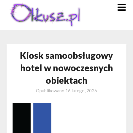
Skip
to
content
Kiosk samoobsługowy
hotel w nowoczesnych
obiektach
Opublikowano
16 lutego, 2026