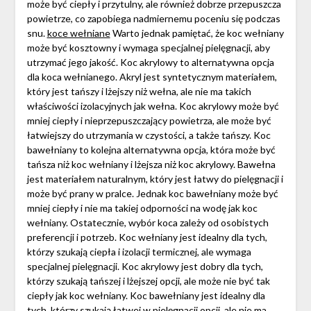
może być ciepły i przytulny, ale również dobrze przepuszcza
powietrze, co zapobiega nadmiernemu poceniu się podczas
snu.
koce wełniane
Warto jednak pamiętać, że koc wełniany
może być kosztowny i wymaga specjalnej pielęgnacji, aby
utrzymać jego jakość. Koc akrylowy to alternatywna opcja
dla koca wełnianego. Akryl jest syntetycznym materiałem,
który jest tańszy i lżejszy niż wełna, ale nie ma takich
właściwości izolacyjnych jak wełna. Koc akrylowy może być
mniej ciepły i nieprzepuszczający powietrza, ale może być
łatwiejszy do utrzymania w czystości, a także tańszy. Koc
bawełniany to kolejna alternatywna opcja, która może być
tańsza niż koc wełniany i lżejsza niż koc akrylowy. Bawełna
jest materiałem naturalnym, który jest łatwy do pielęgnacji i
może być prany w pralce. Jednak koc bawełniany może być
mniej ciepły i nie ma takiej odporności na wodę jak koc
wełniany. Ostatecznie, wybór koca zależy od osobistych
preferencji i potrzeb. Koc wełniany jest idealny dla tych,
którzy szukają ciepła i izolacji termicznej, ale wymaga
specjalnej pielęgnacji. Koc akrylowy jest dobry dla tych,
którzy szukają tańszej i lżejszej opcji, ale może nie być tak
ciepły jak koc wełniany. Koc bawełniany jest idealny dla
tych, którzy szukają łatwej w pielęgnacji opcji, ale nie ma