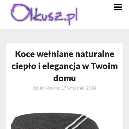
Skip
to
content
Koce wełniane naturalne
ciepło i elegancja w Twoim
domu
Opublikowano
15 września, 2024