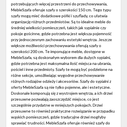
potrzebujących więcej przestrzeni do przechowywania,
MebleSzafa oferuje szafy o szerokości 150 cm. Tego typu
szafy mogą mieć dodatkowe półki i szuflady, co ułatwia
organizację różnych przedmiotów. Są to idealne meble do
średniej wielkości pomieszczeń, takich jak sypialnie czy
pokoje gościnne, gdzie potrzebna jest większa pojemność
przy jednoczesnym zachowaniu estetyki wnętrza. Jeszcze
większe możliwości przechowywania oferują szafy o
szerokości 200 cm. Te imponujące meble, dostępne w
MebleSzafa, są doskonałym wyborem dla dużych sypialni,
gdzie potrzebna jest maksymalna ilość miejsca na ubrania,
pościel i inne przedmioty. Szafy te mogą być podzielone na
różne sekcje, umożliwiając wygodne przechowywanie
różnych rodzajów odzieży i akcesoriów. Szafy do sypialni z
oferty MebleSzafa są nie tylko pojemne, ale i estetyczne.
Doskonale komponują się z wystrojem wnętrza, a ich drzwi
przesuwne pozwalają zaoszczędzić miejsce, co jest
szczególnie przydatne w mniejszych pokojach. Drzwi
przesuwne to również praktyczne rozwiązanie w przypadku
wąskich pomieszczeń, gdzie tradycyjne drzwi mogłyby
sprawiać trudności. MebleSzafa oferuje również szafy do