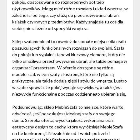
pokoju, dostosowane do różnorodnych potrzeb
użytkowników. Mogą mieć różne rozmiary i układ wnętrza, w
zależności od tego, czy służą do przechowywania ubrań,
książek czy innych przedmiotów. Każdy znajdzie tu coś dla
siebie, niezależnie od specyfiki wnętrza.
Sklep szafameble.pl to również doskonałe miejsce dla osób
poszukujących funkcjonalnych rozwiązań do sypialni. Szafa
do pokoju lub sypialni stanowi kluczowy element, który nie
tylko umożliwia przechowywanie ubrań, ale także pomaga w
organizacji przestrzeni. W ofercie dostępne są różne
modele szaf, w tym szafy z lustrem, które nie tylko są
praktyczne, ale także dodają głębi i stylu do wnętrza. Lustro
w szafie sprawia, że pokój wydaje się większy, a także jest
niezwykle funkcjonalne podczas codziennego ubierania się.
Podsumowując, sklep MebleSzafa to miejsce, które warto
odwiedzić, jeśli poszukujesz idealnej szafy do swojego
domu. Szeroka oferta, wysoka jakość wykonania oraz
estetyczny design to cechy, które wyróżniają MebleSzafa
na tle konkurencji. Niezależnie od Twoich potrzeb i
preferencji, w MebleSzafa z pewnością znajdziesz mebel,