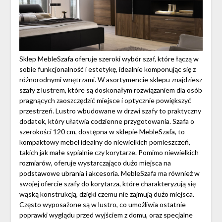
Sklep MebleSzafa oferuje szeroki wybór szaf, które łączą w
sobie funkcjonalność i estetykę, idealnie komponując się z
różnorodnymi wnętrzami. W asortymencie sklepu znajdziesz
szafy z lustrem, które są doskonałym rozwiązaniem dla osób
pragnących zaoszczędzić miejsce i optycznie powiększyć
przestrzeń. Lustro wbudowane w drzwi szafy to praktyczny
dodatek, który ułatwia codzienne przygotowania. Szafa o
szerokości 120 cm, dostępna w sklepie MebleSzafa, to
kompaktowy mebel idealny do niewielkich pomieszczeń,
takich jak małe sypialnie czy korytarze. Pomimo niewielkich
rozmiarów, oferuje wystarczająco dużo miejsca na
podstawowe ubrania i akcesoria. MebleSzafa ma również w
swojej ofercie szafy do korytarza, które charakteryzują się
wąską konstrukcją, dzięki czemu nie zajmują dużo miejsca.
Często wyposażone są w lustro, co umożliwia ostatnie
poprawki wyglądu przed wyjściem z domu, oraz specjalne