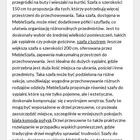
przegródki na buty i wieszaki na kurtki. Szafa o szerokości
150 cm to propozycja dla tych, którzy potrzebują więcej
przestrzeni do przechowywania. Taka szafa, dostępna w
MebleSzafa, może mieć dodatkowe półki i szuflady, co
ułatwia organizację różnorodnych przedmiotów. Jest to
doskonały wybór do średniej wielkości pomieszczeń, takich
jak sypialnie czy pokoje gościnne.
szafa z lustrem
Jeszcze
większa szafa o szerokości 200 cm, oferowana przez
MebleSzafa, zapewnia maksymalną przestrzeń do
przechowywania. Jest idealna do dużych sypialni, gdzie
potrzebna jest duża ilość miejsca na ubrania, pościel i inne
przedmioty. Taka szafa może być podzielona na różne
sekcje, umożliwiając wygodne przechowywanie różnych
rodzajów odzieży. MebleSzafa proponuje również szafy do
sypialni, które są nie tylko pojemne, ale i estetyczne,
doskonale komponując się z wystrojem wnętrza. Szafy te
mogą być wyposażone w drzwi przesuwne, co pozwala
zaoszczędzić miejsce, szczególnie w mniejszych pokojach.
biała komoda połysk
Drzwi przesuwne to także praktyczne
rozwiązanie w przypadku wąskich pomieszczeń, gdzie
tradycyjne drzwi mogłyby sprawiać trudności. Szafy do
pokoju, dostępne w sklepie MebleSzafa, są dostosowane