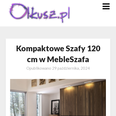
Skip
to
content
Kompaktowe Szafy 120
cm w MebleSzafa
Opublikowano
29 października, 2024