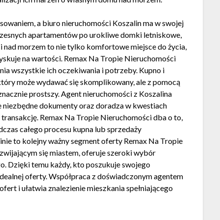
owaniem, a biuro nieruchomości Koszalin ma w swojej
czesnych apartamentów po urokliwe domki letniskowe,
i nad morzem to nie tylko komfortowe miejsce do życia,
 zyskuje na wartości. Remax Na Tropie Nieruchomości
nia wszystkie ich oczekiwania i potrzeby. Kupno i
 który może wydawać się skomplikowany, ale z pomocą
znacznie prostszy. Agent nieruchomości z Koszalina
e niezbędne dokumenty oraz doradza w kwestiach
ą transakcję. Remax Na Tropie Nieruchomości dba o to,
podczas całego procesu kupna lub sprzedaży
inie to kolejny ważny segment oferty Remax Na Tropie
zwijającym się miastem, oferuje szeroki wybór
o. Dzięki temu każdy, kto poszukuje swojego
 idealnej oferty. Współpraca z doświadczonym agentem
ert i ułatwia znalezienie mieszkania spełniającego