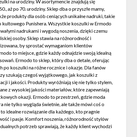
ulki na urodziny. W asortymencie znajdują się
 50., aż po 70. urodziny. Sklep dba o przyszłe mamy,
że produkty dla osób ceniących unikalne nadruki, takie
do kultowego Punishera. Wszystkie koszulki w Ermodo
trwałymi nadrukami i wygodą noszenia, dzięki czemu
liskiej osoby. Sklep stawia na różnorodność i
tualizowana, by sprostać wymaganiom klientów
modo to miejsce, gdzie każdy odnajdzie swoją idealną
resowań. Ermodo to sklep, który dba o detale, oferując
h po koszulki na różne rocznice i okazje. Dla fanów
órzy szukają czegoś wyjątkowego, jak koszulki z
cji i jakości. Produkty wyróżniają się nie tylko stylem,
ane z wysokiej jakości materiałów, które zapewniają
tkowych okazji. Ermodo to przestrzeń, gdzie moda
ra nie tylko wygląda świetnie, ale także mówi coś o
to idealne rozwiązanie dla każdego, kto pragnie
wość i pasje. Komfort noszenia, różnorodność stylów
ualnych potrzeb sprawiają, że każdy klient wychodzi