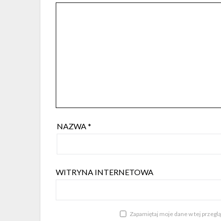
NAZWA
*
WITRYNA INTERNETOWA
Zapamiętaj moje dane w tej przegl