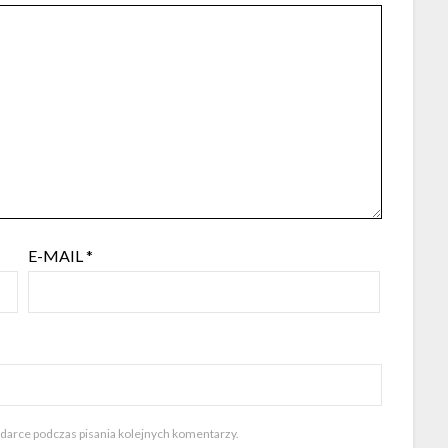
E-MAIL
*
ądarce podczas pisania kolejnych komentarzy.