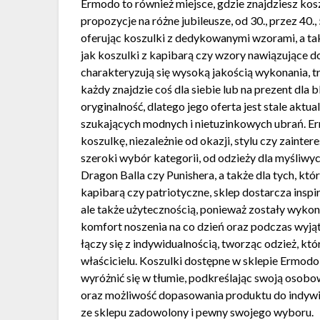
Ermodo to również miejsce, gdzie znajdziesz kosz
propozycje na różne jubileusze, od 30., przez 40.,
oferując koszulki z dedykowanymi wzorami, a tak
jak koszulki z kapibarą czy wzory nawiązujące 
charakteryzują się wysoką jakością wykonania, 
każdy znajdzie coś dla siebie lub na prezent dla b
oryginalność, dlatego jego oferta jest stale ak
szukających modnych i nietuzinkowych ubrań. Er
koszulkę, niezależnie od okazji, stylu czy zainte
szeroki wybór kategorii, od odzieży dla myśliwyc
Dragon Balla czy Punishera, a także dla tych, kt
kapibarą czy patriotyczne, sklep dostarcza inspira
ale także użytecznością, ponieważ zostały wykon
komfort noszenia na co dzień oraz podczas wyją
łączy się z indywidualnością, tworząc odzież, któ
właścicielu. Koszulki dostępne w sklepie Ermodo 
wyróżnić się w tłumie, podkreślając swoją osobo
oraz możliwość dopasowania produktu do indywid
ze sklepu zadowolony i pewny swojego wyboru.