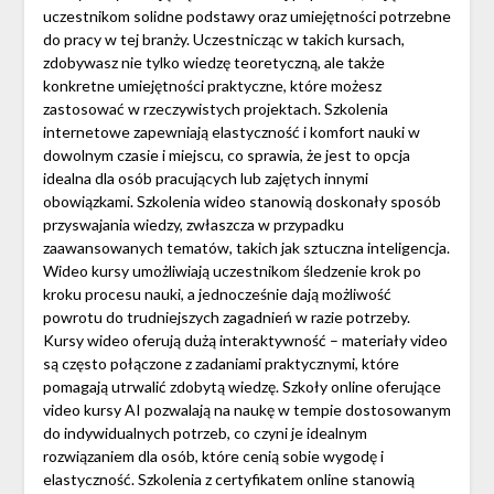
uczestnikom solidne podstawy oraz umiejętności potrzebne
do pracy w tej branży. Uczestnicząc w takich kursach,
zdobywasz nie tylko wiedzę teoretyczną, ale także
konkretne umiejętności praktyczne, które możesz
zastosować w rzeczywistych projektach. Szkolenia
internetowe zapewniają elastyczność i komfort nauki w
dowolnym czasie i miejscu, co sprawia, że jest to opcja
idealna dla osób pracujących lub zajętych innymi
obowiązkami. Szkolenia wideo stanowią doskonały sposób
przyswajania wiedzy, zwłaszcza w przypadku
zaawansowanych tematów, takich jak sztuczna inteligencja.
Wideo kursy umożliwiają uczestnikom śledzenie krok po
kroku procesu nauki, a jednocześnie dają możliwość
powrotu do trudniejszych zagadnień w razie potrzeby.
Kursy wideo oferują dużą interaktywność – materiały video
są często połączone z zadaniami praktycznymi, które
pomagają utrwalić zdobytą wiedzę. Szkoły online oferujące
video kursy AI pozwalają na naukę w tempie dostosowanym
do indywidualnych potrzeb, co czyni je idealnym
rozwiązaniem dla osób, które cenią sobie wygodę i
elastyczność. Szkolenia z certyfikatem online stanowią