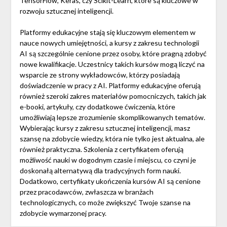
TensorFlow, Keras, czy Scikit-Learn, które są kluczowe w
rozwoju sztucznej inteligencji.
Platformy edukacyjne stają się kluczowym elementem w
nauce nowych umiejętności, a kursy z zakresu technologii
AI są szczególnie cenione przez osoby, które pragną zdobyć
nowe kwalifikacje. Uczestnicy takich kursów mogą liczyć na
wsparcie ze strony wykładowców, którzy posiadają
doświadczenie w pracy z AI. Platformy edukacyjne oferują
również szeroki zakres materiałów pomocniczych, takich jak
e-booki, artykuły, czy dodatkowe ćwiczenia, które
umożliwiają lepsze zrozumienie skomplikowanych tematów.
Wybierając kursy z zakresu sztucznej inteligencji, masz
szansę na zdobycie wiedzy, która nie tylko jest aktualna, ale
również praktyczna. Szkolenia z certyfikatem oferują
możliwość nauki w dogodnym czasie i miejscu, co czyni je
doskonałą alternatywą dla tradycyjnych form nauki.
Dodatkowo, certyfikaty ukończenia kursów AI są cenione
przez pracodawców, zwłaszcza w branżach
technologicznych, co może zwiększyć Twoje szanse na
zdobycie wymarzonej pracy.