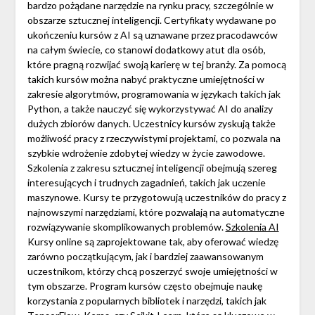
bardzo pożądane narzędzie na rynku pracy, szczególnie w
obszarze sztucznej inteligencji. Certyfikaty wydawane po
ukończeniu kursów z AI są uznawane przez pracodawców
na całym świecie, co stanowi dodatkowy atut dla osób,
które pragną rozwijać swoją karierę w tej branży. Za pomocą
takich kursów można nabyć praktyczne umiejętności w
zakresie algorytmów, programowania w językach takich jak
Python, a także nauczyć się wykorzystywać AI do analizy
dużych zbiorów danych. Uczestnicy kursów zyskują także
możliwość pracy z rzeczywistymi projektami, co pozwala na
szybkie wdrożenie zdobytej wiedzy w życie zawodowe.
Szkolenia z zakresu sztucznej inteligencji obejmują szereg
interesujących i trudnych zagadnień, takich jak uczenie
maszynowe. Kursy te przygotowują uczestników do pracy z
najnowszymi narzędziami, które pozwalają na automatyczne
rozwiązywanie skomplikowanych problemów.
Szkolenia AI
Kursy online są zaprojektowane tak, aby oferować wiedzę
zarówno początkującym, jak i bardziej zaawansowanym
uczestnikom, którzy chcą poszerzyć swoje umiejętności w
tym obszarze. Program kursów często obejmuje naukę
korzystania z popularnych bibliotek i narzędzi, takich jak