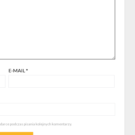
E-MAIL
*
ądarce podczas pisania kolejnych komentarzy.