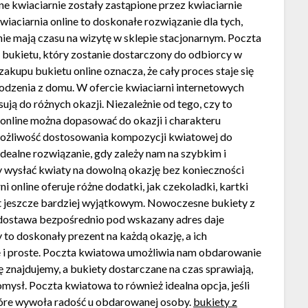
jne kwiaciarnie zostały zastąpione przez kwiaciarnie
wiaciarnia online to doskonałe rozwiązanie dla tych,
nie mają czasu na wizytę w sklepie stacjonarnym. Poczta
 bukietu, który zostanie dostarczony do odbiorcy w
akupu bukietu online oznacza, że cały proces staje się
odzenia z domu. W ofercie kwiaciarni internetowych
ją do różnych okazji. Niezależnie od tego, czy to
y online można dopasować do okazji i charakteru
 możliwość dostosowania kompozycji kwiatowej do
idealne rozwiązanie, gdy zależy nam na szybkim i
y wysłać kwiaty na dowolną okazję bez konieczności
online oferuje różne dodatki, jak czekoladki, kartki
t jeszcze bardziej wyjątkowym. Nowoczesne bukiety z
 dostawa bezpośrednio pod wskazany adres daje
 to doskonały prezent na każdą okazję, a ich
e i proste. Poczta kwiatowa umożliwia nam obdarowanie
 znajdujemy, a bukiety dostarczane na czas sprawiają,
omysł. Poczta kwiatowa to również idealna opcja, jeśli
tóre wywoła radość u obdarowanej osoby.
bukiety z