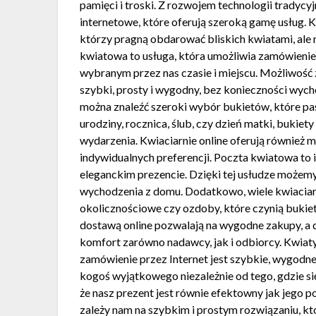
pamięci i troski. Z rozwojem technologii tradycy
internetowe, które oferują szeroką gamę usług. K
którzy pragną obdarować bliskich kwiatami, ale 
kwiatowa to usługa, która umożliwia zamówienie
wybranym przez nas czasie i miejscu. Możliwość z
szybki, prosty i wygodny, bez konieczności wych
można znaleźć szeroki wybór bukietów, które pasu
urodziny, rocznica, ślub, czy dzień matki, bukiet
wydarzenia. Kwiaciarnie online oferują również
indywidualnych preferencji. Poczta kwiatowa to 
eleganckim prezencie. Dzięki tej usłudze możem
wychodzenia z domu. Dodatkowo, wiele kwiaciarni 
okolicznościowe czy ozdoby, które czynią bukie
dostawą online pozwalają na wygodne zakupy, a
komfort zarówno nadawcy, jak i odbiorcy. Kwiaty
zamówienie przez Internet jest szybkie, wygodn
kogoś wyjątkowego niezależnie od tego, gdzie się
że nasz prezent jest równie efektowny jak jego p
zależy nam na szybkim i prostym rozwiązaniu, k