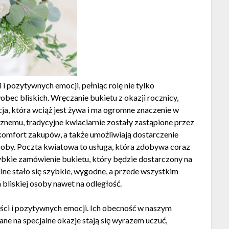
i pozytywnych emocji, pełniąc rolę nie tylko
obec bliskich. Wręczanie bukietu z okazji rocznicy,
ycja, która wciąż jest żywa i ma ogromne znaczenie w
cznemu, tradycyjne kwiaciarnie zostały zastąpione przez
 komfort zakupów, a także umożliwiają dostarczenie
oby. Poczta kwiatowa to usługa, która zdobywa coraz
bkie zamówienie bukietu, który będzie dostarczony na
ine stało się szybkie, wygodne, a przede wszystkim
bliskiej osoby nawet na odległość.
ści i pozytywnych emocji. Ich obecność w naszym
e na specjalne okazje stają się wyrazem uczuć,