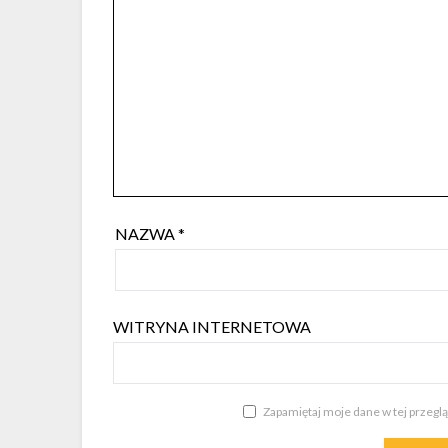
NAZWA
*
WITRYNA INTERNETOWA
Zapamiętaj moje dane w tej przegl