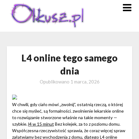
Skip
to
content
L4 online tego samego
dnia
Opublikowano
1 marca, 2026
W chwili, gdy ciało mówi „zwolnij”, ostatnią rzeczą, o której
chce się myśleć, są formalności. zwolnienie lekarskie online
to rozwiązanie stworzone właśnie na takie momenty —
szybkie.
l4 w 15 minut
Bez kolejek, za to z poziomu domu.
Współczesna rzeczywistość sprawia, że coraz więcej spraw
załatwiamy bez wychodzenia z domu, dlatego L4 online