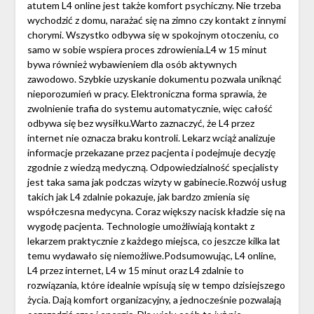
atutem L4 online jest także komfort psychiczny. Nie trzeba
wychodzić z domu, narażać się na zimno czy kontakt z innymi
chorymi. Wszystko odbywa się w spokojnym otoczeniu, co
samo w sobie wspiera proces zdrowienia.L4 w 15 minut
bywa również wybawieniem dla osób aktywnych
zawodowo. Szybkie uzyskanie dokumentu pozwala uniknąć
nieporozumień w pracy. Elektroniczna forma sprawia, że
zwolnienie trafia do systemu automatycznie, więc całość
odbywa się bez wysiłku.Warto zaznaczyć, że L4 przez
internet nie oznacza braku kontroli. Lekarz wciąż analizuje
informacje przekazane przez pacjenta i podejmuje decyzję
zgodnie z wiedzą medyczną. Odpowiedzialność specjalisty
jest taka sama jak podczas wizyty w gabinecie.Rozwój usług
takich jak L4 zdalnie pokazuje, jak bardzo zmienia się
współczesna medycyna. Coraz większy nacisk kładzie się na
wygodę pacjenta. Technologie umożliwiają kontakt z
lekarzem praktycznie z każdego miejsca, co jeszcze kilka lat
temu wydawało się niemożliwe.Podsumowując, L4 online,
L4 przez internet, L4 w 15 minut oraz L4 zdalnie to
rozwiązania, które idealnie wpisują się w tempo dzisiejszego
życia. Dają komfort organizacyjny, a jednocześnie pozwalają