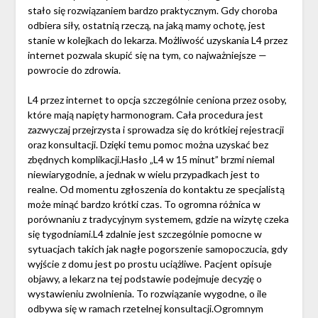
stało się rozwiązaniem bardzo praktycznym. Gdy choroba
odbiera siły, ostatnią rzeczą, na jaką mamy ochotę, jest
stanie w kolejkach do lekarza. Możliwość uzyskania L4 przez
internet pozwala skupić się na tym, co najważniejsze —
powrocie do zdrowia.
L4 przez internet to opcja szczególnie ceniona przez osoby,
które mają napięty harmonogram. Cała procedura jest
zazwyczaj przejrzysta i sprowadza się do krótkiej rejestracji
oraz konsultacji. Dzięki temu pomoc można uzyskać bez
zbędnych komplikacji.Hasło „L4 w 15 minut” brzmi niemal
niewiarygodnie, a jednak w wielu przypadkach jest to
realne. Od momentu zgłoszenia do kontaktu ze specjalistą
może minąć bardzo krótki czas. To ogromna różnica w
porównaniu z tradycyjnym systemem, gdzie na wizytę czeka
się tygodniami.L4 zdalnie jest szczególnie pomocne w
sytuacjach takich jak nagłe pogorszenie samopoczucia, gdy
wyjście z domu jest po prostu uciążliwe. Pacjent opisuje
objawy, a lekarz na tej podstawie podejmuje decyzję o
wystawieniu zwolnienia. To rozwiązanie wygodne, o ile
odbywa się w ramach rzetelnej konsultacji.Ogromnym