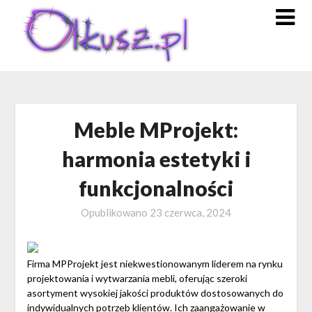
Skip
to
content
Meble MProjekt:
harmonia estetyki i
funkcjonalności
Opublikowano
23 czerwca, 2024
Firma MPProjekt jest niekwestionowanym liderem na rynku
projektowania i wytwarzania mebli, oferując szeroki
asortyment wysokiej jakości produktów dostosowanych do
indywidualnych potrzeb klientów. Ich zaangażowanie w