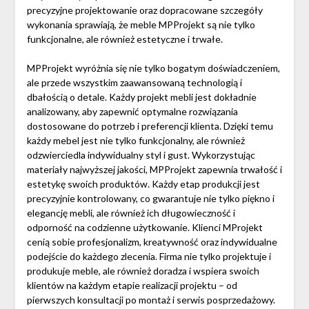
precyzyjne projektowanie oraz dopracowane szczegóły
wykonania sprawiają, że meble MPProjekt są nie tylko
funkcjonalne, ale również estetyczne i trwałe.
MPProjekt wyróżnia się nie tylko bogatym doświadczeniem,
ale przede wszystkim zaawansowaną technologią i
dbałością o detale. Każdy projekt mebli jest dokładnie
analizowany, aby zapewnić optymalne rozwiązania
dostosowane do potrzeb i preferencji klienta. Dzięki temu
każdy mebel jest nie tylko funkcjonalny, ale również
odzwierciedla indywidualny styl i gust. Wykorzystując
materiały najwyższej jakości, MPProjekt zapewnia trwałość i
estetykę swoich produktów. Każdy etap produkcji jest
precyzyjnie kontrolowany, co gwarantuje nie tylko piękno i
elegancję mebli, ale również ich długowieczność i
odporność na codzienne użytkowanie. Klienci MProjekt
cenią sobie profesjonalizm, kreatywność oraz indywidualne
podejście do każdego zlecenia. Firma nie tylko projektuje i
produkuje meble, ale również doradza i wspiera swoich
klientów na każdym etapie realizacji projektu – od
pierwszych konsultacji po montaż i serwis posprzedażowy.