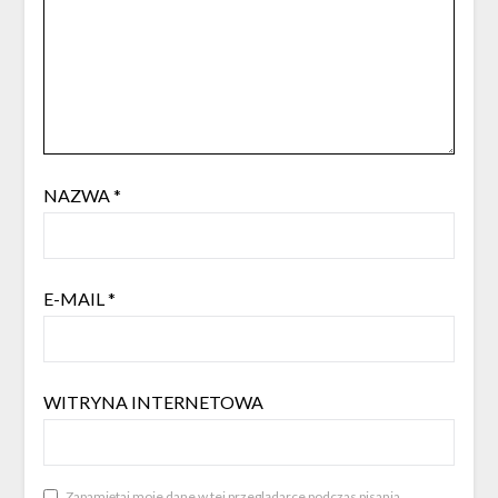
NAZWA
*
E-MAIL
*
WITRYNA INTERNETOWA
Zapamiętaj moje dane w tej przeglądarce podczas pisania