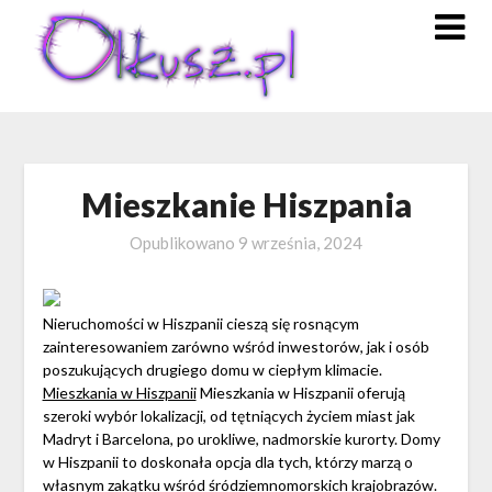
Skip
to
content
Mieszkanie Hiszpania
Opublikowano
9 września, 2024
Nieruchomości w Hiszpanii cieszą się rosnącym
zainteresowaniem zarówno wśród inwestorów, jak i osób
poszukujących drugiego domu w ciepłym klimacie.
Mieszkania w Hiszpanii
Mieszkania w Hiszpanii oferują
szeroki wybór lokalizacji, od tętniących życiem miast jak
Madryt i Barcelona, po urokliwe, nadmorskie kurorty. Domy
w Hiszpanii to doskonała opcja dla tych, którzy marzą o
własnym zakątku wśród śródziemnomorskich krajobrazów.