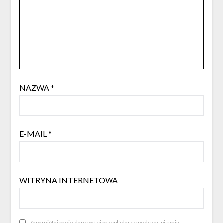
NAZWA
*
E-MAIL
*
WITRYNA INTERNETOWA
Zapamiętaj moje dane w tej przeglądarce podczas pisania