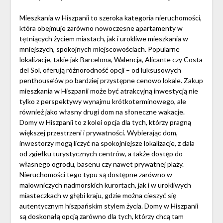
Mieszkania w Hiszpanii to szeroka kategoria nieruchomości,
która obejmuje zarówno nowoczesne apartamenty w
tętniących życiem miastach, jak i urokliwe mieszkania w
mniejszych, spokojnych miejscowościach. Popularne
lokalizacje, takie jak Barcelona, Walencja, Alicante czy Costa
del Sol, oferują różnorodność opcji – od luksusowych
penthouse’ów po bardziej przystępne cenowo lokale. Zakup
mieszkania w Hiszpanii może być atrakcyjną inwestycją nie
tylko z perspektywy wynajmu krótkoterminowego, ale
również jako własny drugi dom na słoneczne wakacje.
Domy w Hiszpanii to z kolei opcja dla tych, którzy pragną
większej przestrzeni i prywatności. Wybierając dom,
inwestorzy mogą liczyć na spokojniejsze lokalizacje, z dala
od zgiełku turystycznych centrów, a także dostęp do
własnego ogrodu, basenu czy nawet prywatnej plaży.
Nieruchomości tego typu są dostępne zarówno w
malowniczych nadmorskich kurortach, jak i w urokliwych
miasteczkach w głębi kraju, gdzie można cieszyć się
autentycznym hiszpańskim stylem życia. Domy w Hiszpanii
są doskonałą opcją zarówno dla tych, którzy chcą tam