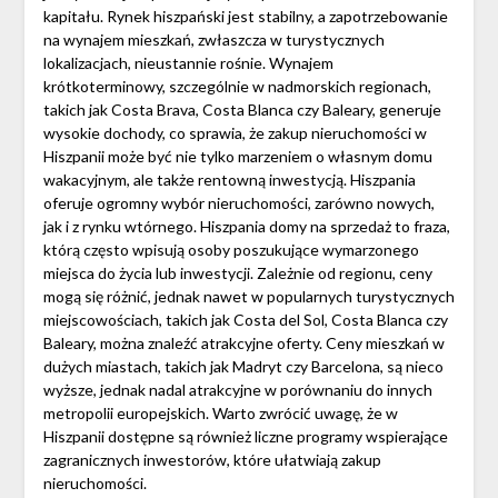
kapitału. Rynek hiszpański jest stabilny, a zapotrzebowanie
na wynajem mieszkań, zwłaszcza w turystycznych
lokalizacjach, nieustannie rośnie. Wynajem
krótkoterminowy, szczególnie w nadmorskich regionach,
takich jak Costa Brava, Costa Blanca czy Baleary, generuje
wysokie dochody, co sprawia, że zakup nieruchomości w
Hiszpanii może być nie tylko marzeniem o własnym domu
wakacyjnym, ale także rentowną inwestycją. Hiszpania
oferuje ogromny wybór nieruchomości, zarówno nowych,
jak i z rynku wtórnego. Hiszpania domy na sprzedaż to fraza,
którą często wpisują osoby poszukujące wymarzonego
miejsca do życia lub inwestycji. Zależnie od regionu, ceny
mogą się różnić, jednak nawet w popularnych turystycznych
miejscowościach, takich jak Costa del Sol, Costa Blanca czy
Baleary, można znaleźć atrakcyjne oferty. Ceny mieszkań w
dużych miastach, takich jak Madryt czy Barcelona, są nieco
wyższe, jednak nadal atrakcyjne w porównaniu do innych
metropolii europejskich. Warto zwrócić uwagę, że w
Hiszpanii dostępne są również liczne programy wspierające
zagranicznych inwestorów, które ułatwiają zakup
nieruchomości.