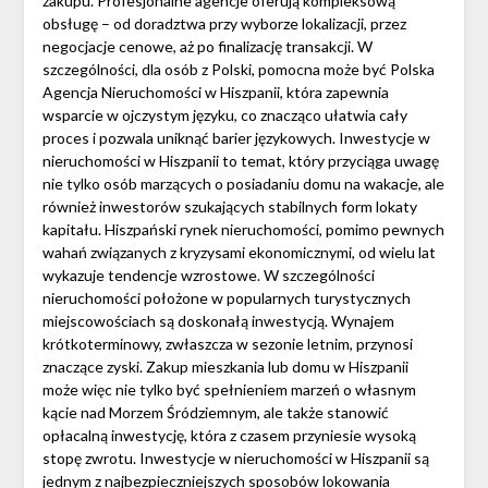
zakupu. Profesjonalne agencje oferują kompleksową
obsługę – od doradztwa przy wyborze lokalizacji, przez
negocjacje cenowe, aż po finalizację transakcji. W
szczególności, dla osób z Polski, pomocna może być Polska
Agencja Nieruchomości w Hiszpanii, która zapewnia
wsparcie w ojczystym języku, co znacząco ułatwia cały
proces i pozwala uniknąć barier językowych. Inwestycje w
nieruchomości w Hiszpanii to temat, który przyciąga uwagę
nie tylko osób marzących o posiadaniu domu na wakacje, ale
również inwestorów szukających stabilnych form lokaty
kapitału. Hiszpański rynek nieruchomości, pomimo pewnych
wahań związanych z kryzysami ekonomicznymi, od wielu lat
wykazuje tendencje wzrostowe. W szczególności
nieruchomości położone w popularnych turystycznych
miejscowościach są doskonałą inwestycją. Wynajem
krótkoterminowy, zwłaszcza w sezonie letnim, przynosi
znaczące zyski. Zakup mieszkania lub domu w Hiszpanii
może więc nie tylko być spełnieniem marzeń o własnym
kącie nad Morzem Śródziemnym, ale także stanowić
opłacalną inwestycję, która z czasem przyniesie wysoką
stopę zwrotu. Inwestycje w nieruchomości w Hiszpanii są
jednym z najbezpieczniejszych sposobów lokowania