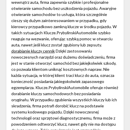
wewnątrz auta, firma zapewnia szybkie i profesjonalne
otwieranie samochodu bez uszkodzenia pojazdu. Awaryjne
otwieranie samochodów to usługa, która szczególnie
cieszy się dużym zainteresowaniem w przypadku, gdy
kierowcy przypadkowo zamkną klucze w środku pojazdu. W
takich sytuacjach Klucze.PrybylinskiAutomobile szybko
reaguje na wezwanie, oferując szybką pomoc w otwarciu
auta, nawet jeśli klucz został zgubiony lub zepsuty.
dorabianie kluczy cennik
Dzięki zastosowaniu
nowoczesnych narzędzi oraz dużemu doświadczeniu, firma
jest w stanie otworzyć samochód bez jakiejkolwiek szkody,
co pozwala klientom uniknąć kosztownych napraw. Nie
każda sytuacja, w której klient traci klucz do auta, oznacza
konieczność posiadania jakiegokolwiek zapasowego
egzemplarza. Klucze.PrybylinskiAutomobile oferuje również
dorabianie kluczy samochodowych bez posiadania
oryginału. W przypadku zgubienia wszystkich kluczy lub ich
skradzenia, firma potrafi dorobić klucz na podstawie
systemu kodowego pojazdu. Dzięki nowoczesnej
technologii oraz sprzętowi diagnostycznemu, firma może z
powodzeniem odtworzyć klucz, nawet gdy nie ma dostępu