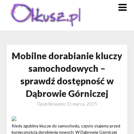
Skip
to
content
Mobilne dorabianie kluczy
samochodowych –
sprawdź dostępność w
Dąbrowie Górniczej
Opublikowano
31 marca, 2025
Kiedy zgubimy klucze do samochodu, często stajemy przed
koniecznością dorobienia nowych. W Dąbrowie Górniczej