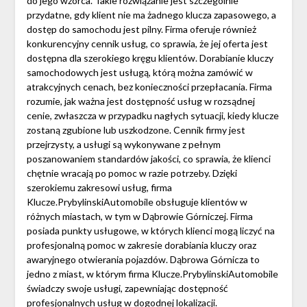
do jego wzorca. Takie rozwiązanie jest szczególnie
przydatne, gdy klient nie ma żadnego klucza zapasowego, a
dostęp do samochodu jest pilny. Firma oferuje również
konkurencyjny cennik usług, co sprawia, że jej oferta jest
dostępna dla szerokiego kręgu klientów. Dorabianie kluczy
samochodowych jest usługą, którą można zamówić w
atrakcyjnych cenach, bez konieczności przepłacania. Firma
rozumie, jak ważna jest dostępność usług w rozsądnej
cenie, zwłaszcza w przypadku nagłych sytuacji, kiedy klucze
zostaną zgubione lub uszkodzone. Cennik firmy jest
przejrzysty, a usługi są wykonywane z pełnym
poszanowaniem standardów jakości, co sprawia, że klienci
chętnie wracają po pomoc w razie potrzeby. Dzięki
szerokiemu zakresowi usług, firma
Klucze.PrybylinskiAutomobile obsługuje klientów w
różnych miastach, w tym w Dąbrowie Górniczej. Firma
posiada punkty usługowe, w których klienci mogą liczyć na
profesjonalną pomoc w zakresie dorabiania kluczy oraz
awaryjnego otwierania pojazdów. Dąbrowa Górnicza to
jedno z miast, w którym firma Klucze.PrybylinskiAutomobile
świadczy swoje usługi, zapewniając dostępność
profesjonalnych usług w dogodnej lokalizacji.