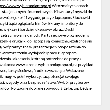
tps://www.wybieramlaptopa.pl
W rozmaitych cenach
h stacjonarnych i internetowych. Klawiatury i myszki do
zerzyć prędkość i wygodę pracy z laptopem. Słuchawki
zyki bądź oglądania filmów. Ekrany i monitory do
ać większy i bardziej luksusowy obraz. Dyski
przetrzymywania danych. Karty sieciowe oraz modemy
elkie drukarki do laptopa są konieczne, jeżeli chce się
ą być praktyczne w prezentacjach. Wyposażenia do
e w rozszerzeniu wydajności pracy z laptopem.
zenia i akcesoria, które są potrzebne do pracy z
szukać na www stronie wybieramlaptopa.pl, na przykład
owce, karty sieciowe, środki czyszczące. Wskazane
nik mógł w pełni wykorzystać potencjał swojego
ości, wygody oraz bezpieczeństwa. Wybór przyborów
kułów. Porządnie dobrane spowodują, że laptop będzie