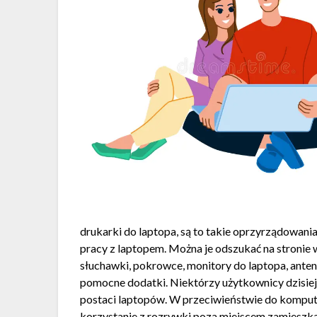
drukarki do laptopa, są to takie oprzyrządowan
pracy z laptopem. Można je odszukać na stronie 
słuchawki, pokrowce, monitory do laptopa, anteny
pomocne dodatki. Niektórzy użytkownicy dzisiejs
postaci laptopów. W przeciwieństwie do komput
korzystanie z rozrywki poza miejscem zamieszkan