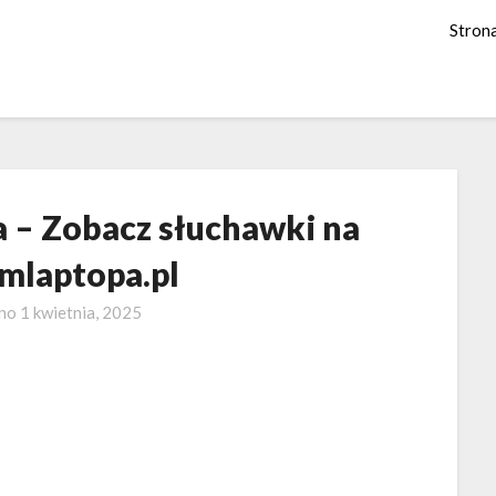
Stron
a – Zobacz słuchawki na
mlaptopa.pl
ano
1 kwietnia, 2025