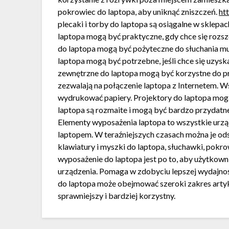
pokrowiec do laptopa, aby uniknąć zniszczeń.
ht
plecaki i torby do laptopa są osiągalne w sklepac
laptopa mogą być praktyczne, gdy chce się rozs
do laptopa mogą być pożyteczne do słuchania mu
laptopa mogą być potrzebne, jeśli chce się uzysk
zewnętrzne do laptopa mogą być korzystne do 
zezwalają na połączenie laptopa z Internetem. Wsz
wydrukować papiery. Projektory do laptopa mog
laptopa są rozmaite i mogą być bardzo przydatn
Elementy wyposażenia laptopa to wszystkie urząd
laptopem. W teraźniejszych czasach można je od
klawiatury i myszki do laptopa, słuchawki, pokr
wyposażenie do laptopa jest po to, aby użytkow
urządzenia. Pomaga w zdobyciu lepszej wydajn
do laptopa może obejmować szeroki zakres arty
sprawniejszy i bardziej korzystny.