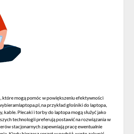
ia, które mogą pomóc w powiększeniu efektywności
wybieramlaptopa.pl, na przykład głośniki do laptopa,
, kable. Plecaki i torby do laptopa mogą służyć jako
zych technologii preferują postawić na rozwiązania w
erów stacjonarnych zapewniają pracę ewentualnie
ia. Kiedy bierzesz sprzęt w podróż, warto zakupić