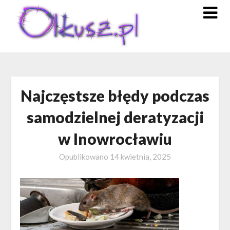
Skip
to
content
Najczęstsze błędy podczas
samodzielnej deratyzacji
w Inowrocławiu
Opublikowano
14 kwietnia, 2025