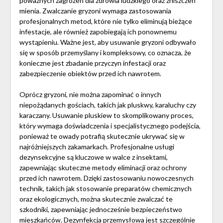
poważnych zagrożeń dla zdrowia ludzkiego oraz zniszczeń
mienia. Zwalczanie gryzoni wymaga zastosowania
profesjonalnych metod, które nie tylko eliminują bieżące
infestacje, ale również zapobiegają ich ponownemu
wystąpieniu. Ważne jest, aby usuwanie gryzoni odbywało
się w sposób przemyślany i kompleksowy, co oznacza, że
konieczne jest zbadanie przyczyn infestacji oraz
zabezpieczenie obiektów przed ich nawrotem.
Oprócz gryzoni, nie można zapominać o innych
niepożądanych gościach, takich jak pluskwy, karaluchy czy
karaczany. Usuwanie pluskiew to skomplikowany proces,
który wymaga doświadczenia i specjalistycznego podejścia,
ponieważ te owady potrafią skutecznie ukrywać się w
najróżniejszych zakamarkach. Profesjonalne usługi
dezynsekcyjne są kluczowe w walce z insektami,
zapewniając skuteczne metody eliminacji oraz ochrony
przed ich nawrotem. Dzięki zastosowaniu nowoczesnych
technik, takich jak stosowanie preparatów chemicznych
oraz ekologicznych, można skutecznie zwalczać te
szkodniki, zapewniając jednocześnie bezpieczeństwo
mieszkańców. Dezynfekcja przemysłowa jest szczególnie