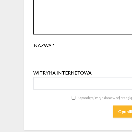
NAZWA
*
WITRYNA INTERNETOWA
Zapamiętaj moje dane w tej przegl