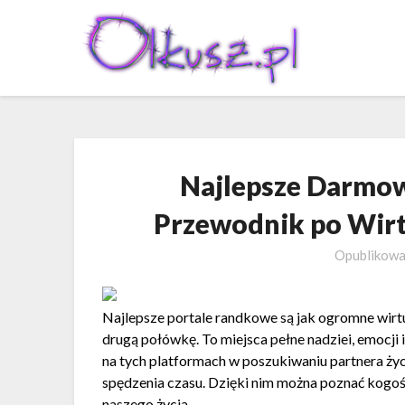
Skip
to
content
Najlepsze Darmo
Przewodnik po Wir
Opublikow
Najlepsze portale randkowe są jak ogromne wirtu
drugą połówkę. To miejsca pełne nadziei, emocji 
na tych platformach w poszukiwaniu partnera ży
spędzenia czasu. Dzięki nim można poznać kogoś 
naszego życia.