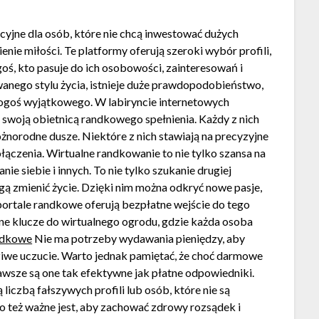
yjne dla osób, które nie chcą inwestować dużych
enie miłości. Te platformy oferują szeroki wybór profili,
ś, kto pasuje do ich osobowości, zainteresowań i
owanego stylu życia, istnieje duże prawdopodobieństwo,
goś wyjątkowego. W labiryncie internetowych
ą swoją obietnicą randkowego spełnienia. Każdy z nich
różnorodne dusze. Niektóre z nich stawiają na precyzyjne
ączenia. Wirtualne randkowanie to nie tylko szansa na
ie siebie i innych. To nie tylko szukanie drugiej
gą zmienić życie. Dzięki nim można odkryć nowe pasje,
portale randkowe oferują bezpłatne wejście do tego
ne klucze do wirtualnego ogrodu, gdzie każda osoba
andkowe
Nie ma potrzeby wydawania pieniędzy, aby
ziwe uczucie. Warto jednak pamiętać, że choć darmowe
zawsze są one tak efektywne jak płatne odpowiedniki.
iczbą fałszywych profili lub osób, które nie są
 też ważne jest, aby zachować zdrowy rozsądek i