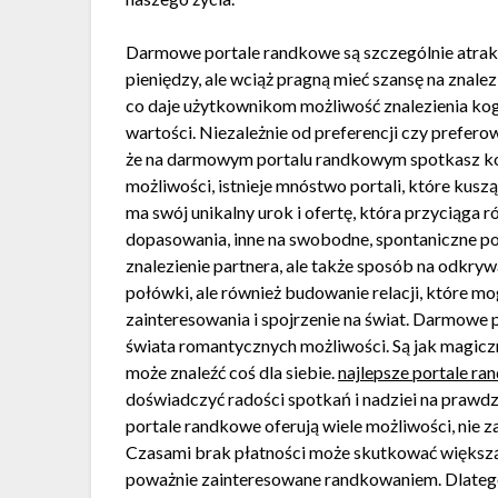
Darmowe portale randkowe są szczególnie atrakc
pieniędzy, ale wciąż pragną mieć szansę na znalezi
co daje użytkownikom możliwość znalezienia kogo
wartości. Niezależnie od preferencji czy prefer
że na darmowym portalu randkowym spotkasz ko
możliwości, istnieje mnóstwo portali, które kusz
ma swój unikalny urok i ofertę, która przyciąga 
dopasowania, inne na swobodne, spontaniczne poł
znalezienie partnera, ale także sposób na odkrywan
połówki, ale również budowanie relacji, które mo
zainteresowania i spojrzenie na świat. Darmowe 
świata romantycznych możliwości. Są jak magicz
może znaleźć coś dla siebie.
najlepsze portale r
doświadczyć radości spotkań i nadziei na prawd
portale randkowe oferują wiele możliwości, nie 
Czasami brak płatności może skutkować większą l
poważnie zainteresowane randkowaniem. Dlatego