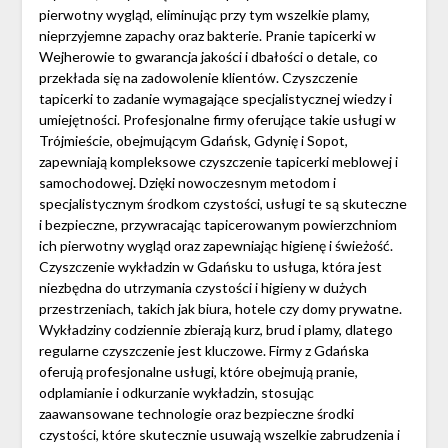
pierwotny wygląd, eliminując przy tym wszelkie plamy,
nieprzyjemne zapachy oraz bakterie. Pranie tapicerki w
Wejherowie to gwarancja jakości i dbałości o detale, co
przekłada się na zadowolenie klientów. Czyszczenie
tapicerki to zadanie wymagające specjalistycznej wiedzy i
umiejętności. Profesjonalne firmy oferujące takie usługi w
Trójmieście, obejmującym Gdańsk, Gdynię i Sopot,
zapewniają kompleksowe czyszczenie tapicerki meblowej i
samochodowej. Dzięki nowoczesnym metodom i
specjalistycznym środkom czystości, usługi te są skuteczne
i bezpieczne, przywracając tapicerowanym powierzchniom
ich pierwotny wygląd oraz zapewniając higienę i świeżość.
Czyszczenie wykładzin w Gdańsku to usługa, która jest
niezbędna do utrzymania czystości i higieny w dużych
przestrzeniach, takich jak biura, hotele czy domy prywatne.
Wykładziny codziennie zbierają kurz, brud i plamy, dlatego
regularne czyszczenie jest kluczowe. Firmy z Gdańska
oferują profesjonalne usługi, które obejmują pranie,
odplamianie i odkurzanie wykładzin, stosując
zaawansowane technologie oraz bezpieczne środki
czystości, które skutecznie usuwają wszelkie zabrudzenia i