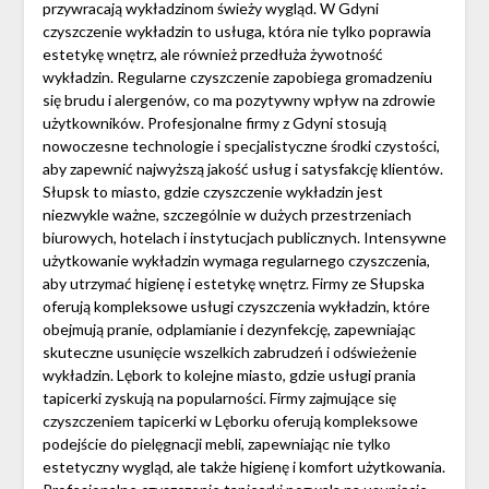
przywracają wykładzinom świeży wygląd. W Gdyni
czyszczenie wykładzin to usługa, która nie tylko poprawia
estetykę wnętrz, ale również przedłuża żywotność
wykładzin. Regularne czyszczenie zapobiega gromadzeniu
się brudu i alergenów, co ma pozytywny wpływ na zdrowie
użytkowników. Profesjonalne firmy z Gdyni stosują
nowoczesne technologie i specjalistyczne środki czystości,
aby zapewnić najwyższą jakość usług i satysfakcję klientów.
Słupsk to miasto, gdzie czyszczenie wykładzin jest
niezwykle ważne, szczególnie w dużych przestrzeniach
biurowych, hotelach i instytucjach publicznych. Intensywne
użytkowanie wykładzin wymaga regularnego czyszczenia,
aby utrzymać higienę i estetykę wnętrz. Firmy ze Słupska
oferują kompleksowe usługi czyszczenia wykładzin, które
obejmują pranie, odplamianie i dezynfekcję, zapewniając
skuteczne usunięcie wszelkich zabrudzeń i odświeżenie
wykładzin. Lębork to kolejne miasto, gdzie usługi prania
tapicerki zyskują na popularności. Firmy zajmujące się
czyszczeniem tapicerki w Lęborku oferują kompleksowe
podejście do pielęgnacji mebli, zapewniając nie tylko
estetyczny wygląd, ale także higienę i komfort użytkowania.