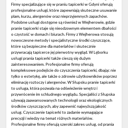
Firmy specjalizujące się w praniu tapicerki w Gdyni oferują
profesjonalne usługi, które zapewniają skuteczne usuwanie
plam, kurzu, alergenów oraz nieprzyjemnych zapachów.
Podobne usługi dostępne są również w Wejherowie, gdzie
pranie tapicerki staje się nieodzownym elementem dbałości
o czystość w domach i biurach. Firmy z Wejherowa stosują
nowoczesne metody i specjalistyczne środki czyszczące,
które są bezpieczne dla materiałów i skutecznie
przywracają tapicerce jej pierwotny wygląd. W Lęborku
usługi prania tapicerki także cieszą się dużym
zainteresowaniem. Profesjonalne firmy oferują
kompleksowe podejście do czyszczenia tapicerki, dbając nie
tylko o estetykę, ale także o zdrowie użytkowników poprzez
eliminację roztoczy i alergenów. W Słupsku pranie tapicerki
to usługa, która pozwala na odświeżenie wnętrz i
przywrócenie im schludnego wyglądu. Specjaliści z Słupska
używają zaawansowanych technologii oraz ekologicznych
środków czyszczących, aby zapewnić najwyższą jakość
usług. Czyszczenie tapicerki to zadanie wymagające
precyzji i wiedzy na temat różnych materiałów.
Profesjonalne firmy oferują szeroki zakres usług, od prania