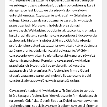
Profesjonalne czyszczenie tapicerki pozwala na usunięcie
wszelkiego rodzaju zabrudzeń, od plam po codzienny kurz i
alergeny, co jest kluczowe dla zdrowia domowników i
estetyki wnętrza. Czyszczenie wykładzin w Gdańsku to
usługa, która pozwala na utrzymanie czystości w dużych
przestrzeniach biurowych, hotelach oraz domach
prywatnych. Wykładziny, podobnie jak tapicerka, gromadzą
kurz i brud, dlatego regularne czyszczenie jest kluczowe dla
zachowania higieny i świeżości. Firmy z Gdańska oferują
profesjonalne usługi czyszczenia wykładzin, które obejmują
zarówno pranie, odplamianie, jak i odkurzanie. W Gdyni
czyszczenie wykładzin to nie tylko praktyczna, ale również
ekonomiczna usługa. Regularne czyszczenie wykładzin
przedłuża ich żywotność i pozwala uniknąć kosztów
związanych z ich wymianą. Profesjonalne firmy z Gdyni
stosują zaawansowane technologie i bezpieczne środki
czystości, aby zapewnić najwyższą jakość usług.
Czyszczenie tapicerki i wykładzin w Trójmieście to usługi,
które łączą profesjonalizm i doświadczenie firm działających
na terenie Gdańska, Gdyni i Sopotu. Dzięki zaawansowanym
technologiom i specjalistycznym środkom czystości, firmy te