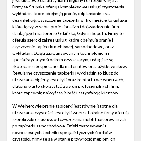
jest kluczowe dla utrzymania higieny i estetyki wnętrz.
Firmy ze Słupska oferują kompleksowe usługi czyszczenia
wykładzin, które obejmują pranie, odplamianie oraz
dezynfekcję. Czyszczenie tapicerki w Trójmieście to usługa,
która łączy w sobie profesjonalizm i doświadczenie firm
działających na terenie Gdańska, Gdyni i Sopotu. Firmy te
oferują szeroki zakres usług, które obejmują pranie i
czyszczenie tapicerki meblowej, samochodowej oraz
wykładzin. Dzięki zaawansowanym technologiom i
specjalistycznym środkom czyszczącym, usługi te są
skuteczne i bezpieczne dla materiałów oraz użytkowników.
Regularne czyszczenie tapicerki i wykładzin to klucz do
utrzymania higieny, estetyki oraz komfortu we wnętrzach,
dlatego warto skorzystać z usług profesjonalnych firm,
które zapewnią najwyższą jakość i satysfakcję klientów.
W Wejherowie pranie tapicerki jest równie istotne dla
utrzymania czystości i estetyki wnętrz. Lokalne firmy oferują
szeroki zakres usług, od czyszczenia mebli tapicerowanych
po tapicerki samochodowe. Dzięki zastosowaniu
nowoczesnych technik i specjalistycznych środków
czystości, firmy te są w stanie przywrócić meblom ich