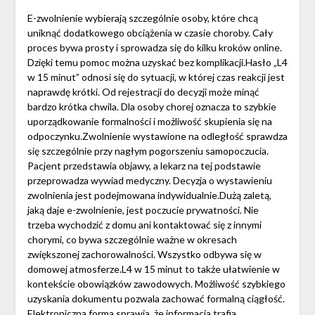
E-zwolnienie wybierają szczególnie osoby, które chcą
uniknąć dodatkowego obciążenia w czasie choroby. Cały
proces bywa prosty i sprowadza się do kilku kroków online.
Dzięki temu pomoc można uzyskać bez komplikacji.Hasło „L4
w 15 minut” odnosi się do sytuacji, w której czas reakcji jest
naprawdę krótki. Od rejestracji do decyzji może minąć
bardzo krótka chwila. Dla osoby chorej oznacza to szybkie
uporządkowanie formalności i możliwość skupienia się na
odpoczynku.Zwolnienie wystawione na odległość sprawdza
się szczególnie przy nagłym pogorszeniu samopoczucia.
Pacjent przedstawia objawy, a lekarz na tej podstawie
przeprowadza wywiad medyczny. Decyzja o wystawieniu
zwolnienia jest podejmowana indywidualnie.Dużą zaletą,
jaką daje e-zwolnienie, jest poczucie prywatności. Nie
trzeba wychodzić z domu ani kontaktować się z innymi
chorymi, co bywa szczególnie ważne w okresach
zwiększonej zachorowalności. Wszystko odbywa się w
domowej atmosferze.L4 w 15 minut to także ułatwienie w
kontekście obowiązków zawodowych. Możliwość szybkiego
uzyskania dokumentu pozwala zachować formalną ciągłość.
Elektroniczna forma sprawia, że informacja trafia