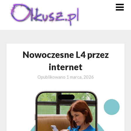
Skip
to
content
Nowoczesne L4 przez
internet
Opublikowano
1 marca, 2026