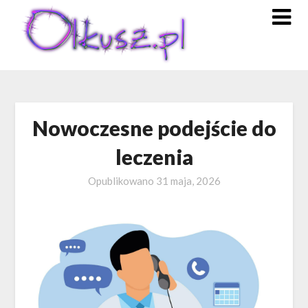
Skip
to
content
Nowoczesne podejście do
leczenia
Opublikowano
31 maja, 2026