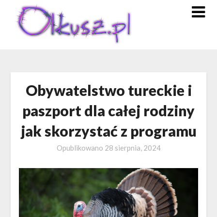
Skip
to
content
Obywatelstwo tureckie i
paszport dla całej rodziny
jak skorzystać z programu
Opublikowano
28 sierpnia, 2024