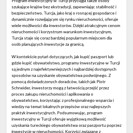
Program inwestycyjny w Turcji przyciąga także osoby
szukające krajów bez ekstradycji, zapewniając stabilność i
bezpieczeństwo. Turcja, jako kraj o rosnącej gospodarce i
dynamicznie rozwijającym się rynku nieruchomości, oferuje
wiele możliwości dla inwestorów. Dzięki atrakcyjnym cenom
nieruchomości i korzystnym warunkom inwestycyjnym,
Turcja staje się coraz bardziej popularnym miejscem dla
osób planujących inwestycje za granicą.
W kontekście pytań dotyczących, jak kupić paszport lub
gdzie kupić obywatelstwo, programy inwestycyjne w Turcji
są jednym z najefektywniejszych i najbardziej dostępnych
sposobów na uzyskanie obywatelstwa podwójnego. Z
pomocą doświadczonych doradców, takich jak Piotr
Schneider, inwestorzy mogą z łatwością przejść przez
proces zakupu nieruchomości i aplikowania o
obywatelstwo, korzystając z profesjonalnego wsparcia i
wiedzy na temat lokalnych przepisów oraz najlepszych
praktyk inwestycyjnych. Podsumowując, program
inwestycyjny w Turcji oferuje wyjątkową możliwość
uzyskania tureckiego obywatelstwa oraz paszportu poprzez
inwestycję w nieruchomości. Korzyści związane z