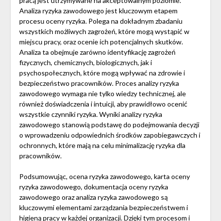
pracą jest utrzymywane na akceptowalnym poziomie.
Analiza ryzyka zawodowego jest kluczowym etapem
procesu oceny ryzyka. Polega na dokładnym zbadaniu
wszystkich możliwych zagrożeń, które mogą wystąpić w
miejscu pracy, oraz ocenie ich potencjalnych skutków.
Analiza ta obejmuje zarówno identyfikację zagrożeń
fizycznych, chemicznych, biologicznych, jak i
psychospołecznych, które mogą wpływać na zdrowie i
bezpieczeństwo pracowników. Proces analizy ryzyka
zawodowego wymaga nie tylko wiedzy technicznej, ale
również doświadczenia i intuicji, aby prawidłowo ocenić
wszystkie czynniki ryzyka. Wyniki analizy ryzyka
zawodowego stanowią podstawę do podejmowania decyzji
o wprowadzeniu odpowiednich środków zapobiegawczych i
ochronnych, które mają na celu minimalizację ryzyka dla
pracowników.
Podsumowując, ocena ryzyka zawodowego, karta oceny
ryzyka zawodowego, dokumentacja oceny ryzyka
zawodowego oraz analiza ryzyka zawodowego są
kluczowymi elementami zarządzania bezpieczeństwem i
higieną pracy w każdej organizacji. Dzięki tym procesom i