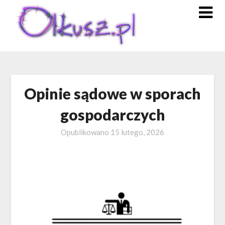
Skip
to
content
Opinie sądowe w sporach
gospodarczych
Opublikowano
15 lutego, 2026