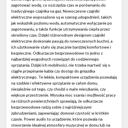
zagotować wodę, co oszczędza czas w porównaniu do
tradycyjnego czajnika na gaz. Nowoczesne czajniki
elektryczne wyposażone są w szereg udogodnień, takich
jak wskaźnik poziomu wody, automatyczne wyłączanie po
zagotowaniu, a także funkcje utrzymywania ciepła przez
określony czas. Dzięki różnorodnym designom czajniki
elektryczne doskonale pasują do nowoczesnych kuchni, a
ich użytkowanie stało się znacznie bardziej komfortowe i
bezpieczne. Odkurzacze bezprzewodowe to jedno z
najbardziej wygodnych rozwiązań do codziennego
sprzątania. Dzięki ich mobilności, nie trzeba martwić się o
ciągłe przepinanie kabla czy dostęp do gniazdka
elektrycznego. Te lekkie, kompaktowe urządzenia pozwalają
na szybkie i efektywne sprzątanie w całym domu,
niezależnie od tego, czy chodzi o małe mieszkanie, czy
większe przestrzenie. Wysoka moc ssania i możliwość pracy
na różnych powierzchniach sprawiają, że odkurzacze
bezprzewodowe radzą sobie z najróżniejszymi
zabrudzeniami, zapewniając domowi czystość w krótkim
czasie. Power audio to urządzenie, które pozwala na
stworzenie idealnej atmosfery muzycznej w domu lub na