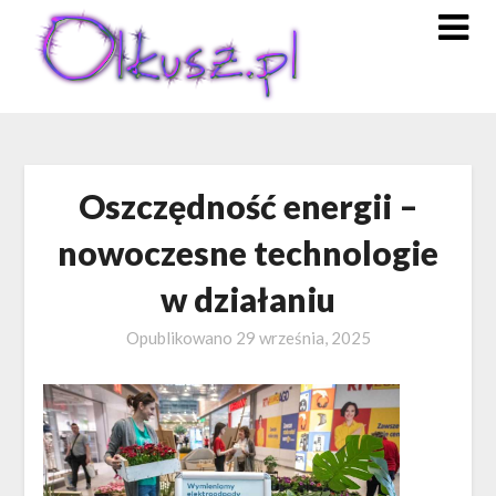
Skip
to
content
Oszczędność energii –
nowoczesne technologie
w działaniu
Opublikowano
29 września, 2025