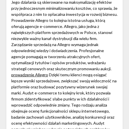
Jego działania są skierowane na maksymalizację efektów
przy jednoczesnym minimalizowaniu kosztów, co sprawia, że
współpraca z nim to opłacalna inwestycja w rozwój biznesu.
Prowadzenie Allegro to kolejna istotna usługa, którą
oferują agencje e-commerce. Allegro, jako jedna z
największych platform sprzedażowych w Polsce, stanowi
niezwykle ważny kanał dystrybucji dla wielu firm.
Zarządzanie sprzedażą na Allegro wymaga jednak
odpowiedniej wiedzy i doświadczenia. Profesjonalne
agencje pomagają w tworzeniu atrakcyjnych ofert,
optymalizacji tytułów i opisów produktów, wdrażaniu
strategii cenowych oraz skutecznym promowaniu aukcji.
prowadzenie Allegro
Dzięki temu klienci mogą osiągać
lepsze wyniki sprzedażowe, zwiększać swoją widoczność na
platformie oraz budować pozytywny wizerunek swojej
marki. Audyt e-commerce to kolejny krok, który pozwala
firmom zidentyfikować słabe punkty w ich działalności i
wprowadzić odpowiednie zmiany. Tego rodzaju analiza
obejmuje ocenę funkcjonalności sklepu internetowego,
badanie zachowań użytkowników, analizę konkurencji oraz
ocenę efektywności działań marketingowych. Audyt