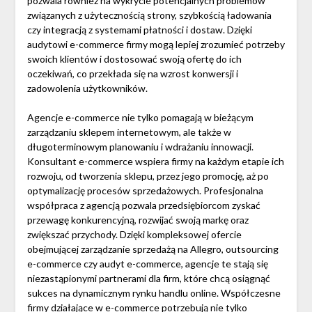
pozwala również na wykrycie potencjalnych problemów
związanych z użytecznością strony, szybkością ładowania
czy integracją z systemami płatności i dostaw. Dzięki
audytowi e-commerce firmy mogą lepiej zrozumieć potrzeby
swoich klientów i dostosować swoją ofertę do ich
oczekiwań, co przekłada się na wzrost konwersji i
zadowolenia użytkowników.
Agencje e-commerce nie tylko pomagają w bieżącym
zarządzaniu sklepem internetowym, ale także w
długoterminowym planowaniu i wdrażaniu innowacji.
Konsultant e-commerce wspiera firmy na każdym etapie ich
rozwoju, od tworzenia sklepu, przez jego promocję, aż po
optymalizację procesów sprzedażowych. Profesjonalna
współpraca z agencją pozwala przedsiębiorcom zyskać
przewagę konkurencyjną, rozwijać swoją markę oraz
zwiększać przychody. Dzięki kompleksowej ofercie
obejmującej zarządzanie sprzedażą na Allegro, outsourcing
e-commerce czy audyt e-commerce, agencje te stają się
niezastąpionymi partnerami dla firm, które chcą osiągnąć
sukces na dynamicznym rynku handlu online. Współczesne
firmy działające w e-commerce potrzebują nie tylko