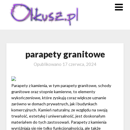
Skip
to
content
parapety granitowe
Opublikowano
17 czerwca, 2024
Parapety z kamienia, w tym parapety granitowe, schody
granitowe oraz stopnie kamienne, to elementy
wykończeniowe, które zyskują coraz większe uznanie
zarówno w domach prywatnych, jak i budynkach
komercyjnych. Kamień naturalny, ze względu na swoją
trwałość, estetykę i uniwersalność, jest doskonałym
materiałem do tych zastosowań. Parapety z kamienia
wyróżniają się nie tylko funkcjonalnością, ale także