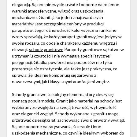
elegancją. Są one niezwykle trwałe i odporne na zmienne
warunki atmosferyczne, wilgoć oraz uszkodzenia
mechaniczne. Granit, jako jeden z najtwardszych
materiałów, jest szczególnie ceniony w produkcji
parapetów. Jego różnorodność kolorystyczna i unikalne
wzory sprawiają, że każdy parapet granitowy jest jedyny w
swoim rodzaju, co dodaje charakteru każdemu wnętrzu i
elewacji.
schody granitowe
Parapety granitowe są łatwe w
utrzymaniu czystości i nie wymagają specjalistycznej
pielęgnacji. Gładka powierzchnia parapetów nie tylko
prezentuje się estetycznie, ale także jest praktyczna, co
sprawia, że idealnie komponują się zarówno z
nowoczesnymi, jak i klasycznymi aranżacjami wnętrz.
Schody granitowe to kolejny element, który cieszy się
rosnącą popularnością. Granit jako materiał na schody jest
wybierany ze względu na swoją trwałość, wytrzymałość
oraz elegancki wygląd. Schody wykonane z granitu mogą
przetrwać dziesiątki lat, zachowując swój pierwotny wygląd.
Są one odporne na zarysowania, ścieranie i inne
uszkodzenia mechaniczne, co czyni je idealnym wyborem do