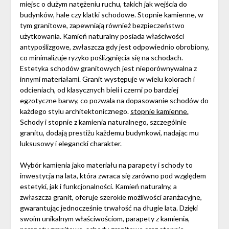
miejsc o dużym natężeniu ruchu, takich jak wejścia do
budynków, hale czy klatki schodowe. Stopnie kamienne, w
tym granitowe, zapewniają również bezpieczeństwo
użytkowania. Kamień naturalny posiada właściwości
antypoślizgowe, zwłaszcza gdy jest odpowiednio obrobiony,
co minimalizuje ryzyko poślizgnięcia się na schodach.
Estetyka schodów granitowych jest nieporównywalna z
innymi materiałami. Granit występuje w wielu kolorach i
odcieniach, od klasycznych bieli i czerni po bardziej
egzotyczne barwy, co pozwala na dopasowanie schodów do
każdego stylu architektonicznego.
stopnie kamienne.
Schody i stopnie z kamienia naturalnego, szczególnie
granitu, dodają prestiżu każdemu budynkowi, nadając mu
luksusowy i elegancki charakter.
Wybór kamienia jako materiału na parapety i schody to
inwestycja na lata, która zwraca się zarówno pod względem
estetyki, jak i funkcjonalności. Kamień naturalny, a
zwłaszcza granit, oferuje szerokie możliwości aranżacyjne,
gwarantując jednocześnie trwałość na długie lata. Dzięki
swoim unikalnym właściwościom, parapety z kamienia,