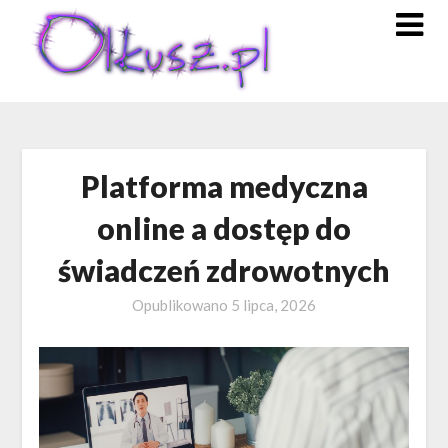
Skip
to
content
Platforma medyczna
online a dostęp do
świadczeń zdrowotnych
Opublikowano
5 lipca, 2026