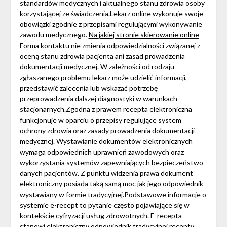
standardów medycznych i aktualnego stanu zdrowia osoby
korzystającej ze świadczenia.Lekarz online wykonuje swoje
obowiązki zgodnie z przepisami regulującymi wykonywanie
zawodu medycznego.
Na jakiej stronie skierowanie online
Forma kontaktu nie zmienia odpowiedzialności związanej z
oceną stanu zdrowia pacjenta ani zasad prowadzenia
dokumentacji medycznej. W zależności od rodzaju
zgłaszanego problemu lekarz może udzielić informacji,
przedstawić zalecenia lub wskazać potrzebę
przeprowadzenia dalszej diagnostyki w warunkach
stacjonarnych.Zgodna z prawem recepta elektroniczna
funkcjonuje w oparciu o przepisy regulujące system
ochrony zdrowia oraz zasady prowadzenia dokumentacji
medycznej. Wystawianie dokumentów elektronicznych
wymaga odpowiednich uprawnień zawodowych oraz
wykorzystania systemów zapewniających bezpieczeństwo
danych pacjentów. Z punktu widzenia prawa dokument
elektroniczny posiada taką samą moc jak jego odpowiednik
wystawiany w formie tradycyjnej.Podstawowe informacje o
systemie e-recept to pytanie często pojawiające się w
kontekście cyfryzacji usług zdrowotnych. E-recepta
stanowi elektroniczny odpowiednik tradycyjnej recepty