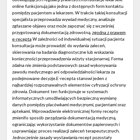
online funkcjonują jako jedna z dostępnych form kontaktu
pomiędzy pacjentem a lekarzem. W trakcie takiej konsultacji
specjalista przeprowadza wywiad medyczny, analizuje
zgłaszane objawy oraz może zapoznać się z wcześniej
przygotowaną dokumentacją zdrowotną.
zgodna z prawem
e-recepta
W zależności od indywidualnej sytuacji pacjenta
konsultacja może prowadzić do wydania zaleceń,
skierowania na badania diagnostyczne lub wskazania
konieczności przeprowadzenia wizyty stacjonarnej. Forma
zdalna nie zmienia podstawowych zasad wykonywania
zawodu medycznego ani odpowiedzialności lekarza za
podejmowane decyzje.E-recepta stanowi jeden z
najbardziej rozpoznawalnych elementów cyfryzacji ochrony
zdrowia. Dokument ten funkcjonuje w systemach
informatycznych umożliwiających bezpieczną wymianę
danych pomiędzy placówkami medycznymi, pacjentami oraz
aptekami. Wprowadzenie elektronicznej formy recepty
zmieniło sposób zarządzania dokumentacją medyczną,
ograniczając wykorzystanie dokumentów papierowych i
usprawniając proces realizacji zaleceń terapeutycznych.
Jednocześnie zasady wystawiania recept pozostały