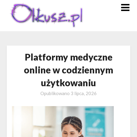
Skip
to
content
Platformy medyczne
online w codziennym
użytkowaniu
Opublikowano
3 lipca, 2026