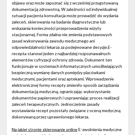
objawy oraz może zapoznać się z wcześniej przygotowaną
dokumentacją zdrowotną. W zależności od indywidualnej
sytuacji pacjenta konsultacja może prowadzić do wydania
zaleceń, skierowania na badania diagnostyczne lub
wskazania konieczności przeprowadzenia wizyty
stacjonarnej. Forma zdalna nie zmienia podstawowych
zasad wykonywania zawodu medycznego ani
odpowiedzialności lekarza za podejmowane decyzje.E-
recepta stanowi jeden z najbardziej rozpoznawalnych
elementów cyfryzacji ochrony zdrowia. Dokument ten
funkcjonuje w systemach informatycznych umożliwiających
bezpieczną wymianę danych pomiędzy placówkami
medycznymi, pacjentami oraz aptekami. Wprowadzenie
elektronicznej formy recepty zmieniło sposób zarządzania
dokumentacją medyczną, ograniczając wykorzystanie
dokumentów papierowych i usprawniając proces realizacji
zaleceń terapeutycznych. Jednocześnie zasady
wystawiania recept pozostały związane z oceną medyczną
dokonywaną przez uprawnionego lekarza.
Na jakiej stronie skierowanie online
E-zwolnienia medyczne