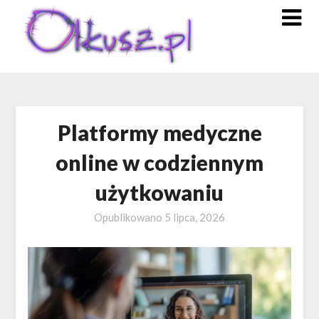
Skip
to
content
Platformy medyczne
online w codziennym
użytkowaniu
Opublikowano
5 lipca, 2026