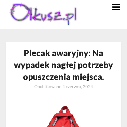
Skip
to
content
Plecak awaryjny: Na
wypadek nagłej potrzeby
opuszczenia miejsca.
Opublikowano
4 czerwca, 2024