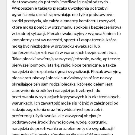
dostosowaną do potrzeb i możliwości najmłodszych.
Wyposażenie takiego plecaka uwzględnia potrzeby i
ograniczenia dzieci, zapewniając nie tylko podstawowe
środki przeżycia, ale także elementy komfortu i rozrywki,
które mogą pomóc w utrzymaniu spokoju i bezpieczeństwa
w trudnej sytuacji. Plecak ewakuacyjny z wyposażeniem to
kompletny zestaw narzędzi, sprzętu i zaopatrzenia, które
mogą być niezbędne w przypadku ewakuacji lub
konieczności przetrwania w warunkach bezpieczeństwa.
Takie plecaki zawierają zazwyczaj jedzenie, wodę, apteczkę
pierwszej pomocy, latarkę, radio, koce termiczne, a także
narzędzia do rozpalania ognia i sygnalizacji. Plecak awaryjny,
plecak ratunkowy i plecak survivalowy to różne nazwy
określające ten sam rodzaj plecaka, którego celem jest
zapewnienie środków i narzędzi potrzebnych do
przetrwania w sytuacjach kryzysowych lub ekstremalnych
warunkach. Ich zawartość może się różnić w zależności od
rodzaju zagrożenia oraz indywidualnych potrzeb i
preferencji użytkownika, ale zazwyczaj obejmuje
podstawowe środki żywnościowe, wodę, opatrunki,
narzędzia do przetrwania oraz elementy do sygnalizacji i
komunikacji.
plecak ucieczkowy dla dzieci
W przypadku