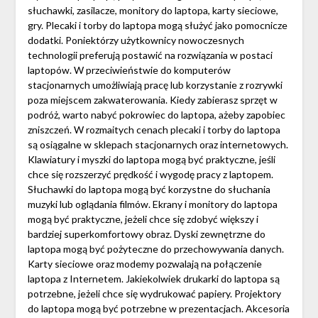
słuchawki, zasilacze, monitory do laptopa, karty sieciowe,
gry. Plecaki i torby do laptopa mogą służyć jako pomocnicze
dodatki. Poniektórzy użytkownicy nowoczesnych
technologii preferują postawić na rozwiązania w postaci
laptopów. W przeciwieństwie do komputerów
stacjonarnych umożliwiają pracę lub korzystanie z rozrywki
poza miejscem zakwaterowania. Kiedy zabierasz sprzęt w
podróż, warto nabyć pokrowiec do laptopa, ażeby zapobiec
zniszczeń. W rozmaitych cenach plecaki i torby do laptopa
są osiągalne w sklepach stacjonarnych oraz internetowych.
Klawiatury i myszki do laptopa mogą być praktyczne, jeśli
chce się rozszerzyć prędkość i wygodę pracy z laptopem.
Słuchawki do laptopa mogą być korzystne do słuchania
muzyki lub oglądania filmów. Ekrany i monitory do laptopa
mogą być praktyczne, jeżeli chce się zdobyć większy i
bardziej superkomfortowy obraz. Dyski zewnętrzne do
laptopa mogą być pożyteczne do przechowywania danych.
Karty sieciowe oraz modemy pozwalają na połączenie
laptopa z Internetem. Jakiekolwiek drukarki do laptopa są
potrzebne, jeżeli chce się wydrukować papiery. Projektory
do laptopa mogą być potrzebne w prezentacjach. Akcesoria