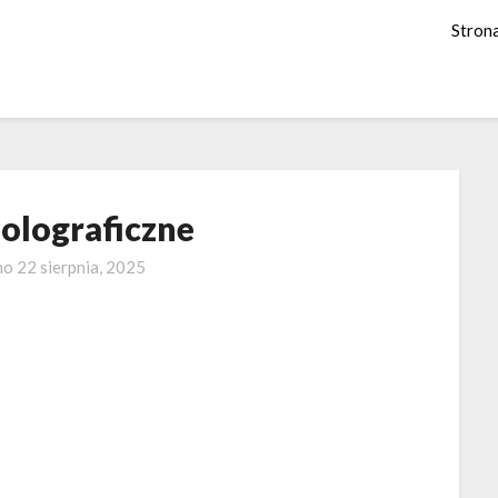
Stron
olograficzne
no
22 sierpnia, 2025