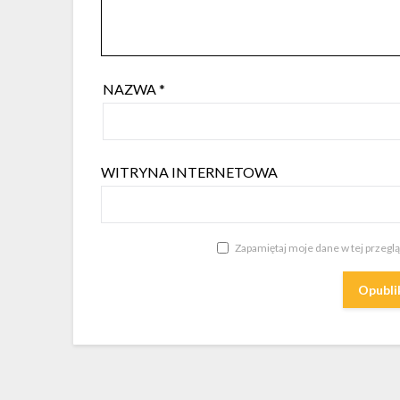
NAZWA
*
WITRYNA INTERNETOWA
Zapamiętaj moje dane w tej przegl