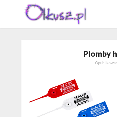
Skip
to
content
Plomby h
Opublikowa