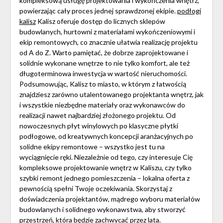
kompleksową usługę projektowania i wykończenia wnętrz,
powierzając cały proces jednej sprawdzonej ekipie.
podłogi
kalisz
Kalisz oferuje dostęp do licznych sklepów
budowlanych, hurtowni z materiałami wykończeniowymi i
ekip remontowych, co znacznie ułatwia realizację projektu
od A do Z. Warto pamiętać, że dobrze zaprojektowane i
solidnie wykonane wnętrze to nie tylko komfort, ale też
długoterminowa inwestycja w wartość nieruchomości.
Podsumowując, Kalisz to miasto, w którym z łatwością
znajdziesz zarówno utalentowanego projektanta wnętrz, jak
i wszystkie niezbędne materiały oraz wykonawców do
realizacji nawet najbardziej złożonego projektu. Od
nowoczesnych płyt winylowych po klasyczne płytki
podłogowe, od kreatywnych koncepcji aranżacyjnych po
solidne ekipy remontowe – wszystko jest tu na
wyciągnięcie ręki. Niezależnie od tego, czy interesuje Cię
kompleksowe projektowanie wnętrz w Kaliszu, czy tylko
szybki remont jednego pomieszczenia – lokalna oferta z
pewnością spełni Twoje oczekiwania. Skorzystaj z
doświadczenia projektantów, mądrego wyboru materiałów
budowlanych i solidnego wykonawstwa, aby stworzyć
przestrzeń, która będzie zachwycać przez lata.