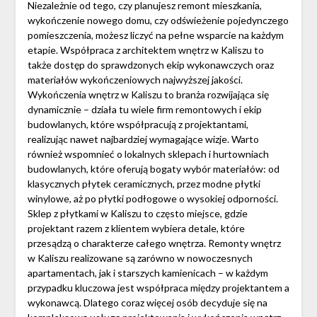
Niezależnie od tego, czy planujesz remont mieszkania,
wykończenie nowego domu, czy odświeżenie pojedynczego
pomieszczenia, możesz liczyć na pełne wsparcie na każdym
etapie. Współpraca z architektem wnętrz w Kaliszu to
także dostęp do sprawdzonych ekip wykonawczych oraz
materiałów wykończeniowych najwyższej jakości.
Wykończenia wnętrz w Kaliszu to branża rozwijająca się
dynamicznie – działa tu wiele firm remontowych i ekip
budowlanych, które współpracują z projektantami,
realizując nawet najbardziej wymagające wizje. Warto
również wspomnieć o lokalnych sklepach i hurtowniach
budowlanych, które oferują bogaty wybór materiałów: od
klasycznych płytek ceramicznych, przez modne płytki
winylowe, aż po płytki podłogowe o wysokiej odporności.
Sklep z płytkami w Kaliszu to często miejsce, gdzie
projektant razem z klientem wybiera detale, które
przesądzą o charakterze całego wnętrza. Remonty wnętrz
w Kaliszu realizowane są zarówno w nowoczesnych
apartamentach, jak i starszych kamienicach – w każdym
przypadku kluczowa jest współpraca między projektantem a
wykonawcą. Dlatego coraz więcej osób decyduje się na