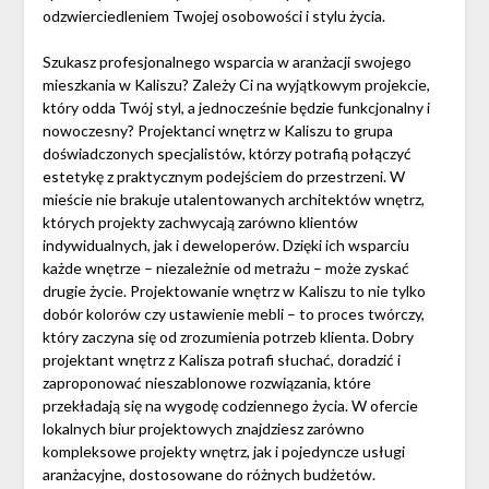
odzwierciedleniem Twojej osobowości i stylu życia.
Szukasz profesjonalnego wsparcia w aranżacji swojego
mieszkania w Kaliszu? Zależy Ci na wyjątkowym projekcie,
który odda Twój styl, a jednocześnie będzie funkcjonalny i
nowoczesny? Projektanci wnętrz w Kaliszu to grupa
doświadczonych specjalistów, którzy potrafią połączyć
estetykę z praktycznym podejściem do przestrzeni. W
mieście nie brakuje utalentowanych architektów wnętrz,
których projekty zachwycają zarówno klientów
indywidualnych, jak i deweloperów. Dzięki ich wsparciu
każde wnętrze – niezależnie od metrażu – może zyskać
drugie życie. Projektowanie wnętrz w Kaliszu to nie tylko
dobór kolorów czy ustawienie mebli – to proces twórczy,
który zaczyna się od zrozumienia potrzeb klienta. Dobry
projektant wnętrz z Kalisza potrafi słuchać, doradzić i
zaproponować nieszablonowe rozwiązania, które
przekładają się na wygodę codziennego życia. W ofercie
lokalnych biur projektowych znajdziesz zarówno
kompleksowe projekty wnętrz, jak i pojedyncze usługi
aranżacyjne, dostosowane do różnych budżetów.