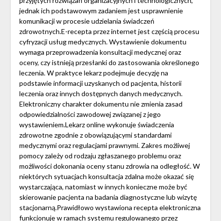
przyjętych rozwiązań organizacyjnych i technologicznych,
jednak ich podstawowym zadaniem jest usprawnienie
komunikacji w procesie udzielania świadczeń
zdrowotnych.E-recepta przez internet jest częścią procesu
cyfryzacji usług medycznych. Wystawienie dokumentu
wymaga przeprowadzenia konsultacji medycznej oraz
oceny, czy istnieją przesłanki do zastosowania określonego
leczenia. W praktyce lekarz podejmuje decyzję na
podstawie informacji uzyskanych od pacjenta, historii
leczenia oraz innych dostępnych danych medycznych.
Elektroniczny charakter dokumentu nie zmienia zasad
odpowiedzialności zawodowej związanej z jego
wystawieniem.Lekarz online wykonuje świadczenia
zdrowotne zgodnie z obowiązującymi standardami
medycznymi oraz regulacjami prawnymi. Zakres możliwej
pomocy zależy od rodzaju zgłaszanego problemu oraz
możliwości dokonania oceny stanu zdrowia na odległość. W
niektórych sytuacjach konsultacja zdalna może okazać się
wystarczająca, natomiast w innych konieczne może być
skierowanie pacjenta na badania diagnostyczne lub wizytę
stacjonarną.Prawidłowo wystawiona recepta elektroniczna
funkcjonuje w ramach systemu regulowanego przez