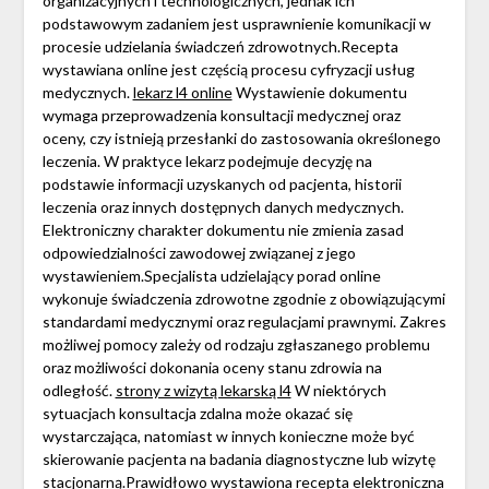
organizacyjnych i technologicznych, jednak ich
podstawowym zadaniem jest usprawnienie komunikacji w
procesie udzielania świadczeń zdrowotnych.Recepta
wystawiana online jest częścią procesu cyfryzacji usług
medycznych.
lekarz l4 online
Wystawienie dokumentu
wymaga przeprowadzenia konsultacji medycznej oraz
oceny, czy istnieją przesłanki do zastosowania określonego
leczenia. W praktyce lekarz podejmuje decyzję na
podstawie informacji uzyskanych od pacjenta, historii
leczenia oraz innych dostępnych danych medycznych.
Elektroniczny charakter dokumentu nie zmienia zasad
odpowiedzialności zawodowej związanej z jego
wystawieniem.Specjalista udzielający porad online
wykonuje świadczenia zdrowotne zgodnie z obowiązującymi
standardami medycznymi oraz regulacjami prawnymi. Zakres
możliwej pomocy zależy od rodzaju zgłaszanego problemu
oraz możliwości dokonania oceny stanu zdrowia na
odległość.
strony z wizytą lekarską l4
W niektórych
sytuacjach konsultacja zdalna może okazać się
wystarczająca, natomiast w innych konieczne może być
skierowanie pacjenta na badania diagnostyczne lub wizytę
stacjonarną.Prawidłowo wystawiona recepta elektroniczna