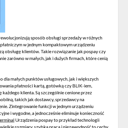
rewolucjonizują sposób obsługi sprzedaży w różnych
lem płatniczym w jednym kompaktowym urządzeniu
ą obsługę klientów. Takie rozwiązanie jak pospay czy
e zarówno w małych, jak i dużych firmach, które cenią
no dla małych punktów usługowych, jak i większych
owania płatności kartą, gotówką czy BLIK-iem,
każdego klienta. Są szczególnie cenione przez
obilną, takich jak dostawcy, sprzedawcy na
nie. Zintegrowanie funkcji w jednym urządzeniu
icyjne i wygodne, a jednocześnie eliminuje konieczność
erminal
Urządzenia pospay to przykład technologii
ielkie rozmiary, szybka praca i niezawodność to cechy,