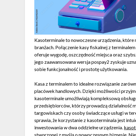
Kasoterminale to nowoczesne urządzenia, które 
branżach. Połączenie kasy fiskalnej z termina
oferuje wygodę, oszczędność miejsca oraz szybsz
jego zaawansowana wersja pospay2 zyskuje uznani
sobie funkcjonalność i prostotę użytkowania.
Kasa z terminalem to idealne rozwiązanie zarów
placówek handlowych. Dzięki możliwości przyjm
kasoterminale umożliwiają kompleksową obsługę 
przedsiębiorców, którzy prowadzą działalność m
targowiskach czy osoby świadczące usługi w tere
sprawia, że korzystanie z kasoterminala jest intu
inwestowania w dwa oddzielne urządzenia.
kasot
stworzonej z myślą o nowoczesnym biznesie. Niew