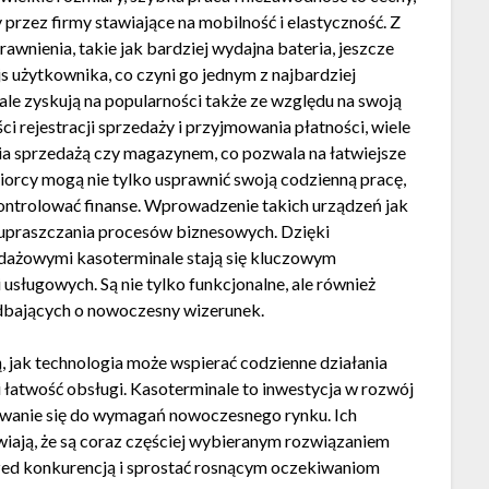
 przez firmy stawiające na mobilność i elastyczność. Z
nienia, takie jak bardziej wydajna bateria, jeszcze
js użytkownika, co czyni go jednym z najbardziej
e zyskują na popularności także ze względu na swoją
rejestracji sprzedaży i przyjmowania płatności, wiele
nia sprzedażą czy magazynem, co pozwala na łatwiejsze
iorcy mogą nie tylko usprawnić swoją codzienną pracę,
kontrolować finanse. Wprowadzenie takich urządzeń jak
 i upraszczania procesów biznesowych. Dzięki
edażowymi kasoterminale stają się kluczowym
ługowych. Są nie tylko funkcjonalne, ale również
 dbających o nowoczesny wizerunek.
, jak technologia może wspierać codzienne działania
 łatwość obsługi. Kasoterminale to inwestycja w rozwój
owanie się do wymagań nowoczesnego rynku. Ich
wiają, że są coraz częściej wybieranym rozwiązaniem
zed konkurencją i sprostać rosnącym oczekiwaniom