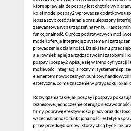
które sprawiają, że pospay jest chętnie wybierany
kolei model pospay2 wprowadza dodatkowe uspraw
lepsza szybkość działania oraz ulepszony interfe
zaawansowanych urządzeń na rynku. Kasoterminal
funkcjonalność. Oprócz podstawowych możliwości 
modeli oferuje integrację z systemami zarządza
prowadzenie działalności. Dzięki temu przedsięb
ale również lepiej zarządzać swoimi zasobami i 
pospay i pospay2 wpisuje się w trend cyfryzacji
możliwości integracji z różnymi systemami sprz
elementem nowoczesnych punktów handlowych i us
estetyczne, co ma znaczenie w przypadku lokali
Rozwiązania takie jak pospay i pospay2 pokazują
biznesowe, jednocześnie oferując niezawodność i
firmy, poprawę efektywności pracy oraz dostos
wszechstronność, funkcjonalność i estetyka spra
przez przedsiębiorców, którzy chcą być krok pr