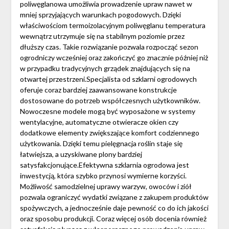
poliwęglanowa umożliwia prowadzenie upraw nawet w
mniej sprzyjających warunkach pogodowych. Dzięki
właściwościom termoizolacyjnym poliwęglanu temperatura
wewnątrz utrzymuje się na stabilnym poziomie przez
dłuższy czas. Takie rozwiązanie pozwala rozpocząć sezon
ogrodniczy wcześniej oraz zakończyć go znacznie później niż
w przypadku tradycyjnych grządek znajdujących się na
otwartej przestrzeni.Specjalista od szklarni ogrodowych
oferuje coraz bardziej zaawansowane konstrukcje
dostosowane do potrzeb współczesnych użytkowników.
Nowoczesne modele mogą być wyposażone w systemy
wentylacyjne, automatyczne otwieracze okien czy
dodatkowe elementy zwiększające komfort codziennego
użytkowania. Dzięki temu pielęgnacja roślin staje się
łatwiejsza, a uzyskiwane plony bardziej
satysfakcjonujące.Efektywna szklarnia ogrodowa jest
inwestycją, która szybko przynosi wymierne korzyści.
Możliwość samodzielnej uprawy warzyw, owoców i ziół
pozwala ograniczyć wydatki związane z zakupem produktów
spożywczych, a jednocześnie daje pewność co do ich jakości
oraz sposobu produkcji. Coraz więcej osób docenia również