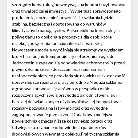
szczegóły konstrukcyjne wpływają na komfort użytkowania
oraz trwałość całej inwestycji. Wybierając sprawdzonego
producenta, można mieć pewność, że szklarnia będzie
stabilna, bezpieczna i dostosowana do warunków
klimatycznych panujących w Polsce.Solidna konstrukcja z
poliwęglanu to doskonała propozycja dla osób, które
oczekują połączenia funkcjonalności z estetyką.
Nowoczesne modele wyróżniają się atrakcyjnym wyglądem,
który harmonijnie komponuje się z otoczeniem ogrodu.
Jednocześnie zapewniają odpowiednią ochronę roślin przed
przymrozkami, silnym deszczem oraz nadmiernym
nasłonecznieniem, co przekłada się na większą skuteczność
upraw i lepsze rezultaty pracy ogrodnika.Nieduża szklarnia
ogrodowa sprawdza się zarówno w przypadku osób
rozpoczynających swoją przygodę z ogrodnictwem, jak i
bardziej doświadczonych użytkowników. Jej kompaktowe
rozmiary pozwalają na łatwy montaż oraz wygodne
zagospodarowanie przestrzeni. Dodatkowo mniejsza
powierzchnia oznacza niższe koszty eksploatacji oraz
łatwiejsze utrzymanie odpowiednich parametrów
środowiskowych wewnątrz obiektu.Praktyczna szklarnia