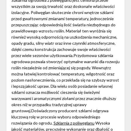
Szklarnia ogrodowa z poliwęglanu jest ceniona przede
wszystkim za swoją trwałość oraz doskonałe właściwości
izolacyjne. Poliwęglan skutecznie chroni wnętrze szklarni
przed gwałtownymi zmianami temperatury, jednocześnie
przepuszczając odpowiednią ilość światła niezbędnego do
prawidłowego wzrostu roślin. Materiał ten wyróżnia się
również wysoką odpornością na uszkodzenia mechaniczne,
opady gradu, silny wiatr oraz inne czynniki atmosferyczne,
dzięki czemu konstrukcja zachowuje swoje właściwości
przez wiele sezonów użytkowania.Przydomowa szklarnia
ogrodowa pozwala stworzyć optymalne warunki dla rozwoju
roślin niezależnie od zmieniającej się pogody. Wewnątrz
można łatwiej kontrolować temperaturę, wilgotność oraz
poziom nasłonecznienia, co przekłada się na szybszy wzrost
i lepszą jakość upraw. Dla wielu osób posiadanie własnej
szklarni oznacza możliwość cieszenia się świeżymi
warzywami i aromatycznymi ziołami przez znacznie dłuższy
okres niż w przypadku tradycyjnej uprawy
gruntowej.Doświadczony producent szklarni odgrywa
kluczową rolę w procesie wyboru odpowiedniego
rozwiązania do ogrodu.
Szklarnia z poliwęglanu
Wysoka
jakość materiałów, precyzyjne wykonanie oraz dbałość o