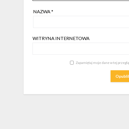
NAZWA
*
WITRYNA INTERNETOWA
Zapamiętaj moje dane w tej przegl