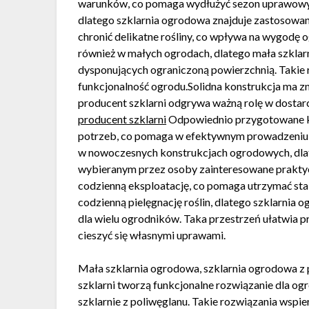
warunków, co pomaga wydłużyć sezon uprawowy.K
dlatego szklarnia ogrodowa znajduje zastosowan
chronić delikatne rośliny, co wpływa na wygodę 
również w małych ogrodach, dlatego mała szkla
dysponujących ograniczoną powierzchnią. Takie 
funkcjonalność ogrodu.Solidna konstrukcja ma znac
producent szklarni odgrywa ważną rolę w dostar
producent szklarni
Odpowiednio przygotowane ko
potrzeb, co pomaga w efektywnym prowadzeniu 
w nowoczesnych konstrukcjach ogrodowych, dlate
wybieranym przez osoby zainteresowane praktycz
codzienną eksploatację, co pomaga utrzymać sta
codzienną pielęgnację roślin, dlatego szklarnia
dla wielu ogrodników. Taka przestrzeń ułatwia
cieszyć się własnymi uprawami.
Mała szklarnia ogrodowa, szklarnia ogrodowa z 
szklarni tworzą funkcjonalne rozwiązanie dla og
szklarnie z poliwęglanu. Takie rozwiązania wsp