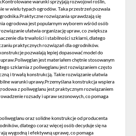
ontrolowane warunki sprzyjają rozwojowi roślin,
ie w wielu typach ogrodów. Taka przestrzeń pozwala
ogrodnika.Praktyczne rozwiązania sprawdzają się
rnia ogrodowa jest popularnym wyborem wśród osób
rozwiązanie ułatwia organizację upraw, co zwiększa
zenie dla trwałości i stabilności szklarni, dlatego
czaniu praktycznych rozwiązań dla ogrodników.
nstrukcje pozwalają lepiej dopasować model do
upraw.Poliwęglan jest materiałem chętnie stosowanym
go szklarnia z poliwęglanu jest rozwiązaniem często
ną i trwałą konstrukcją. Takie rozwiązanie ułatwia
bilne warunki uprawy.Przemyślana konstrukcja wspiera
 ogrodowa z poliwęglanu jest praktycznym rozwiązaniem
 prowadzenie rozsady i upraw sezonowych, co pomaga
poliwęglanu oraz solidne konstrukcje od producenta
rodników, dlatego coraz więcej osób decyduje się na
ierają wygodną i efektywną uprawę, co pomaga