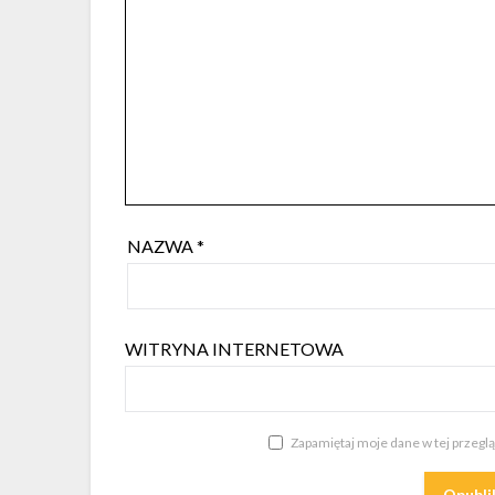
NAZWA
*
WITRYNA INTERNETOWA
Zapamiętaj moje dane w tej przegl