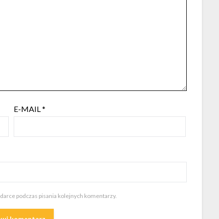
E-MAIL
*
ądarce podczas pisania kolejnych komentarzy.