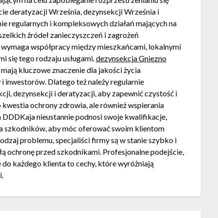
e deratyzacji Września, dezynsekcji Września i
nie regularnych i kompleksowych działań mających na
wszelkich źródeł zanieczyszczeń i zagrożeń
 wymaga współpracy między mieszkańcami, lokalnymi
i się tego rodzaju usługami.
dezynsekcja Gniezno
 mają kluczowe znaczenie dla jakości życia
i inwestorów. Dlatego też należy regularnie
i, dezynsekcji i deratyzacji, aby zapewnić czystość i
o kwestia ochrony zdrowia, ale również wspierania
a DDDKaja nieustannie podnosi swoje kwalifikacje,
nia szkodników, aby móc oferować swoim klientom
dzaj problemu, specjaliści firmy są w stanie szybko i
łą ochronę przed szkodnikami. Profesjonalne podejście,
do każdego klienta to cechy, które wyróżniają
i.