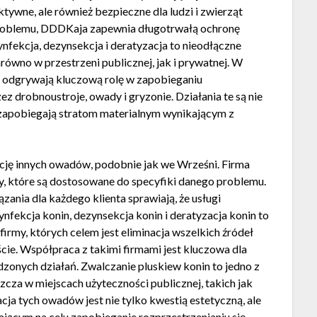
ktywne, ale również bezpieczne dla ludzi i zwierząt
roblemu, DDDKaja zapewnia długotrwałą ochronę
fekcja, dezynsekcja i deratyzacja to nieodłączne
równo w przestrzeni publicznej, jak i prywatnej. W
nia odgrywają kluczową rolę w zapobieganiu
z drobnoustroje, owady i gryzonie. Działania te są nie
ż zapobiegają stratom materialnym wynikającym z
cję innych owadów, podobnie jak we Wrześni. Firma
, które są dostosowane do specyfiki danego problemu.
zania dla każdego klienta sprawiają, że usługi
ynfekcja konin, dezynsekcja konin i deratyzacja konin to
rmy, których celem jest eliminacja wszelkich źródeł
cie. Współpraca z takimi firmami jest kluczowa dla
zonych działań. Zwalczanie pluskiew konin to jedno z
cza w miejscach użyteczności publicznej, takich jak
nacja tych owadów jest nie tylko kwestią estetyczną, ale
ącym na celu zapobieganie rozprzestrzenianiu się