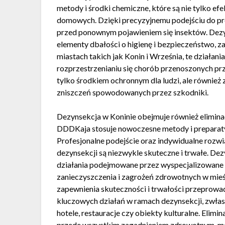
metody i środki chemiczne, które są nie tylko efe
domowych. Dzięki precyzyjnemu podejściu do p
przed ponownym pojawieniem się insektów. Dezyn
elementy dbałości o higienę i bezpieczeństwo, za
miastach takich jak Konin i Września, te działa
rozprzestrzenianiu się chorób przenoszonych prze
tylko środkiem ochronnym dla ludzi, ale równie
zniszczeń spowodowanych przez szkodniki.
Dezynsekcja w Koninie obejmuje również elimina
DDDKaja stosuje nowoczesne metody i preparaty
Profesjonalne podejście oraz indywidualne rozwią
dezynsekcji są niezwykle skuteczne i trwałe. Dez
działania podejmowane przez wyspecjalizowane fi
zanieczyszczenia i zagrożeń zdrowotnych w mieś
zapewnienia skuteczności i trwałości przeprowad
kluczowych działań w ramach dezynsekcji, zwłasz
hotele, restauracje czy obiekty kulturalne. Elimi
przede wszystkim zagadnieniem zdrowotnym, maj