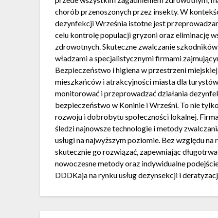
chorób przenoszonych przez insekty. W kontekści
dezynfekcji Września istotne jest przeprowadza
celu kontrolę populacji gryzoni oraz eliminację 
zdrowotnych. Skuteczne zwalczanie szkodników
władzami a specjalistycznymi firmami zajmującym
Bezpieczeństwo i higiena w przestrzeni miejskiej
mieszkańców i atrakcyjności miasta dla turystów 
monitorować i przeprowadzać działania dezynfekcj
bezpieczeństwo w Koninie i Wrześni. To nie tylk
rozwoju i dobrobytu społeczności lokalnej. Firm
śledzi najnowsze technologie i metody zwalcza
usługi na najwyższym poziomie. Bez względu na ro
skutecznie go rozwiązać, zapewniając długotrwa
nowoczesne metody oraz indywidualne podejście 
DDDKaja na rynku usług dezynsekcji i deratyzacj