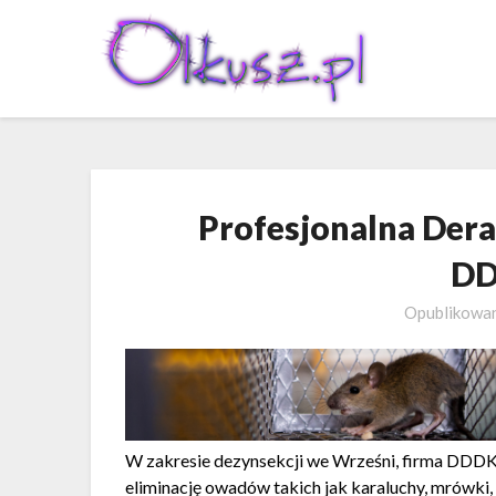
Skip
to
content
Profesjonalna Der
DD
Opublikowa
W zakresie dezynsekcji we Wrześni, firma DDDKa
eliminację owadów takich jak karaluchy, mrówki, 