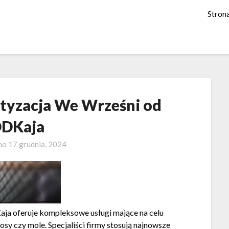
Stron
atyzacja We Wrześni od
DKaja
no
17 grudnia, 2024
ja oferuje kompleksowe usługi mające na celu
osy czy mole. Specjaliści firmy stosują najnowsze