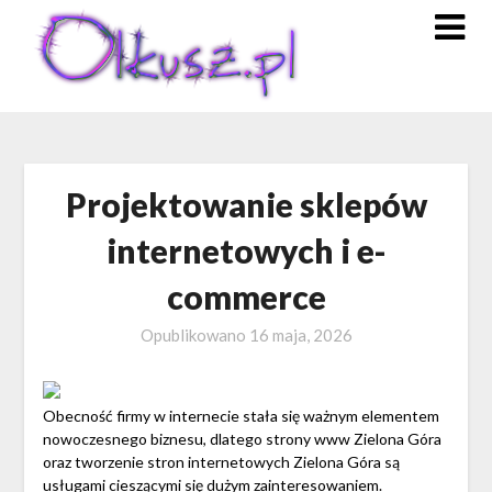
Skip
to
content
Projektowanie sklepów
internetowych i e-
commerce
Opublikowano
16 maja, 2026
Obecność firmy w internecie stała się ważnym elementem
nowoczesnego biznesu, dlatego strony www Zielona Góra
oraz tworzenie stron internetowych Zielona Góra są
usługami cieszącymi się dużym zainteresowaniem.