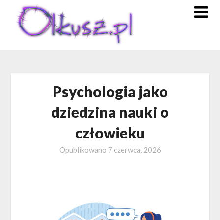
Skip
to
content
Psychologia jako
dziedzina nauki o
człowieku
Opublikowano
7 czerwca, 2026