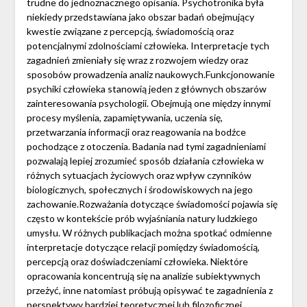
trudne do jednoznacznego opisania. Psychotronika była
niekiedy przedstawiana jako obszar badań obejmujący
kwestie związane z percepcją, świadomością oraz
potencjalnymi zdolnościami człowieka. Interpretacje tych
zagadnień zmieniały się wraz z rozwojem wiedzy oraz
sposobów prowadzenia analiz naukowych.Funkcjonowanie
psychiki człowieka stanowią jeden z głównych obszarów
zainteresowania psychologii. Obejmują one między innymi
procesy myślenia, zapamiętywania, uczenia się,
przetwarzania informacji oraz reagowania na bodźce
pochodzące z otoczenia. Badania nad tymi zagadnieniami
pozwalają lepiej zrozumieć sposób działania człowieka w
różnych sytuacjach życiowych oraz wpływ czynników
biologicznych, społecznych i środowiskowych na jego
zachowanie.Rozważania dotyczące świadomości pojawia się
często w kontekście prób wyjaśniania natury ludzkiego
umysłu. W różnych publikacjach można spotkać odmienne
interpretacje dotyczące relacji pomiędzy świadomością,
percepcją oraz doświadczeniami człowieka. Niektóre
opracowania koncentrują się na analizie subiektywnych
przeżyć, inne natomiast próbują opisywać te zagadnienia z
perspektywy bardziej teoretycznej lub filozoficznej.