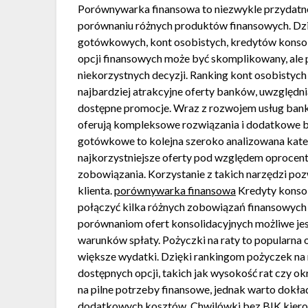
Porównywarka finansowa to niezwykle przydatne
porównaniu różnych produktów finansowych. Dzi
gotówkowych, kont osobistych, kredytów konsol
opcji finansowych może być skomplikowany, ale 
niekorzystnych decyzji. Ranking kont osobistych 
najbardziej atrakcyjne oferty banków, uwzględnia
dostępne promocje. Wraz z rozwojem usług bank
oferują kompleksowe rozwiązania i dodatkowe b
gotówkowe to kolejna szeroko analizowana kate
najkorzystniejsze oferty pod względem oprocent
zobowiązania. Korzystanie z takich narzędzi poz
klienta.
porównywarka finansowa
Kredyty konsol
połączyć kilka różnych zobowiązań finansowych w
porównaniom ofert konsolidacyjnych możliwe jes
warunków spłaty. Pożyczki na raty to popularna
większe wydatki. Dzięki rankingom pożyczek na 
dostępnych opcji, takich jak wysokość rat czy o
na pilne potrzeby finansowe, jednak warto dokła
dodatkowych kosztów. Chwilówki bez BIK kierowa