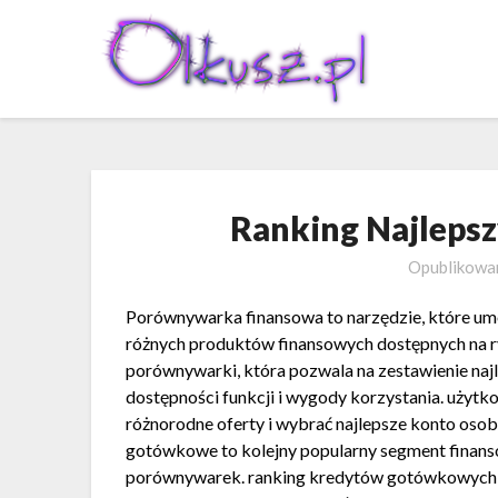
Skip
to
content
Ranking Najleps
Opublikow
Porównywarka finansowa to narzędzie, które um
różnych produktów finansowych dostępnych na ryn
porównywarki, która pozwala na zestawienie naj
dostępności funkcji i wygody korzystania. użyt
różnorodne oferty i wybrać najlepsze konto oso
gotówkowe to kolejny popularny segment finanso
porównywarek. ranking kredytów gotówkowych 