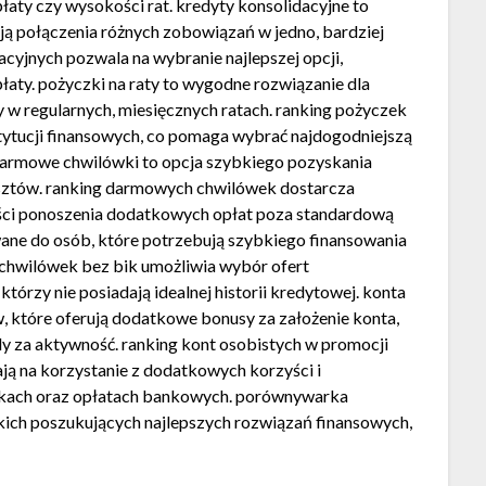
aty czy wysokości rat. kredyty konsolidacyjne to
ją połączenia różnych zobowiązań w jedno, bardziej
cyjnych pozwala na wybranie najlepszej opcji,
łaty. pożyczki na raty to wygodne rozwiązanie dla
 w regularnych, miesięcznych ratach. ranking pożyczek
stytucji finansowych, co pomaga wybrać najdogodniejszą
armowe chwilówki to opcja szybkiego pozyskania
sztów. ranking darmowych chwilówek dostarcza
ości ponoszenia dodatkowych opłat poza standardową
wane do osób, które potrzebują szybkiego finansowania
 chwilówek bez bik umożliwia wybór ofert
tórzy nie posiadają idealnej historii kredytowej. konta
, które oferują dodatkowe bonusy za założenie konta,
ody za aktywność. ranking kont osobistych w promocji
ją na korzystanie z dodatkowych korzyści i
tkach oraz opłatach bankowych. porównywarka
tkich poszukujących najlepszych rozwiązań finansowych,