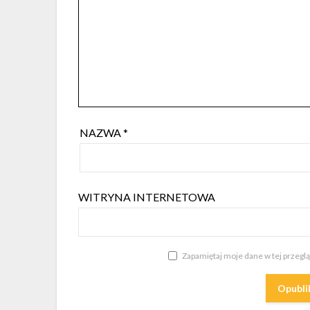
NAZWA
*
WITRYNA INTERNETOWA
Zapamiętaj moje dane w tej przegl