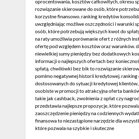
oprocentowania, kosztów całkowitych, okresu spł
rozwiązanie skierowane do osób, które potrzebu
korzystne finansowo. ranking kredytów konsolida
uwzględniając możliwe oszczędności i warunki sp
osób, które potrzebują większych kwot do spłaty
na raty umożliwia porównanie ofert z różnych in
ofertę pod względem kosztów oraz warunków. d
niewielkiej sumy pieniędzy bez dodatkowych ko
informacji o najlepszych ofertach bez konieczn
spłatą. chwilówki bez bik to rozwiązanie skiero
pomimo negatywnej historii kredytowej. ranking
dostosowanych do sytuacji kredytowej klientów, k
osobiste w promocji to atrakcyjna oferta banków
takie jak cashback, zwolnienia z opłat czy nagr
przedstawia najlepsze propozycje, które pozwala
zaoszczędzenie pieniędzy na codziennych wyda
finansowa to niezastąpione narzędzie dla wszys
które pozwala na szybkie i skuteczne