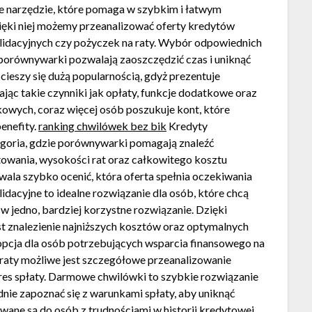
 narzędzie, które pomaga w szybkim i łatwym
ęki niej możemy przeanalizować oferty kredytów
idacyjnych czy pożyczek na raty. Wybór odpowiednich
porównywarki pozwalają zaoszczędzić czas i uniknąć
cieszy się dużą popularnością, gdyż prezentuje
jąc takie czynniki jak opłaty, funkcje dodatkowe oraz
owych, coraz więcej osób poszukuje kont, które
enefity.
ranking chwilówek bez bik
Kredyty
goria, gdzie porównywarki pomagają znaleźć
owania, wysokości rat oraz całkowitego kosztu
wala szybko ocenić, która oferta spełnia oczekiwania
idacyjne to idealne rozwiązanie dla osób, które chcą
 jedno, bardziej korzystne rozwiązanie. Dzięki
t znalezienie najniższych kosztów oraz optymalnych
 opcja dla osób potrzebujących wsparcia finansowego na
raty możliwe jest szczegółowe przeanalizowanie
kres spłaty. Darmowe chwilówki to szybkie rozwiązanie
dnie zapoznać się z warunkami spłaty, aby uniknąć
ne są do osób z trudnościami w historii kredytowej,