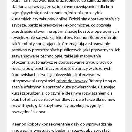
biura. Ich niezawodność oraz zdolność do samodzielnego
działania sprawiają, że są idealnym rozwiązaniem dla firm
zajmujących się dostarczaniem jedzenia, przesyłek
kurierskich czy zakupów online. Dzięki nim dostawy stają się
szybsze, bardziej precyzyjne i ekonomiczne, co pozwala
przedsiębiorstwom na optymalizację kosztów operacyjnych
i zwiększenie satysfakcji klientów. Keenon Roboty oferuje
także roboty sprzątające, które znajdują zastosowanie
zarówno w przestrzeniach publicznych, jak i prywatnych. Ich
zaawansowane technologie, takie jak mapowanie
otoczenia, automatyczne dostosowanie trybu pracy do
rodzaju powierzchni czy zdolność do pracy w złożonych
środowiskach, czynią je niezwykle skutecznymi w
utrzymywaniu czystości.
robot dostawczy
Roboty te są w
stanie efektywnie sprzątać duże powierzchnie, usuwając
kurz i zabrudzenia, co czyni je idealnym rozwiązaniem dla
biur, hoteli czy centrów handlowych, ale także dla domów
prywatnych, gdzie użytkownicy oczekują wygody i
oszczędności czasu.
Keenon Roboty konsekwentnie dąży do wprowadzania
innowacji, inwestując w badania i rozwój, aby sprostać