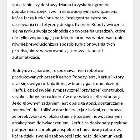
sprzątanie czy dostawy. Marka ta zyskała ogromną
popularność dzięki swoim innowacyjnym rozwiązaniom,
które łączą funkcjonalność, inteligentne systemy
sterowania i estetyczny design. Keenon Roboty wyróżnia
się na rynku swoją zdolnością do tworzenia urządzeń, które
nie tylko wspomagają codzienne procesy w biznesach, ale
również rewolucjonizują sposób funkcjonowania tych
przedsiębiorstw, wprowadzając nowy standard
automatyzacji.
Jednym z najbardziej rozpoznawalnych robotów
produkowanych przez Keenon Roboty jest „Kerfuś”, który
stał się swego rodzaju ikoną w branży gastronomicznej.
Kerfuś, dzięki swojej sympatycznej i przyjaznej konstrukcji,
szybko zdobył serca klientów oraz właścicieli restauracji.
Jego głównym zadaniem jest obsługa gości, dostarczanie
zamówień do stolików oraz interakcja z ludźmi, co sprawia,
że przebywanie w lokalu staje się bardziej nowoczesnym i
atrakcyjnym doświadczeniem. Kerfuś to doskonały przykład
połączenia technologii z aspektem humanizacji robotów,
które dzięki swojej osobowości i zdolności do komunikacji