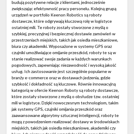
budują pozytywne relacje z klientami, jednocześnie
zwiększając efektywność pracy personelu. Kolejną grupą
urządzeń w portfolio Keenon Robotics są roboty
dostawcze, które odgrywają kluczową rolę w logistyce
ostatniej mili. Te roboty zostały stworzone z myślą o
szybkiej, precyzyjnej i bezpiecznej dostawie zamówień w
przestrzeniach miejskich, takich jak osiedla mieszkaniowe,
biura czy akademiki. Wyposażone w systemy GPS oraz
czujniki umożliwiające omijanie przeszkód, roboty te są w
stanie realizować swoje zadania w każdych warunkach
pogodowych, zapewniając niezawodność i wysoką jakość
usług. Ich zastosowanie jest szczególnie popularne w
branży e-commerce oraz w dostawach jedzenia, gdzie
szybkość i dokładność są kluczowe. Równie innowacyjną
kategorią w ofercie Keenon Roboty są roboty dostawcze,
które zostały stworzone z myślą o obsłudze tzw. ostatniej
mili w logistyce. Dzięki nowoczesnym technologiom, takim
jak systemy GPS, czujniki omijania przeszkód oraz
zaawansowane algorytmy sztucznej inteligencji, roboty te
mogą z powodzeniem realizować dostawy w środowiskach
miejskich, takich jak osiedla mieszkaniowe, akademiki czy