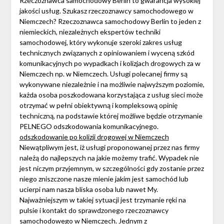
Rzeczoznawca samochodowy Berlin to gwarancja wysokiej
jakości usług. Szukasz rzeczoznawcy samochodowego w
Niemczech? Rzeczoznawca samochodowy Berlin to jeden z
niemieckich, niezależnych ekspertów techniki
samochodowej, który wykonuje szeroki zakres usług
technicznych związanych z opiniowaniem i wyceną szkód
komunikacyjnych po wypadkach i kolizjach drogowych za w
Niemczech np. w Niemczech. Usługi polecanej firmy są
wykonywane niezależnie i na możliwie najwyższym poziomie,
każda osoba poszkodowana korzystająca z usług sieci może
otrzymać w pełni obiektywną i kompleksową opinię
techniczną, na podstawie której możliwe będzie otrzymanie
PELNEGO odszkodowania komunikacyjnego.
odszkodowanie po kolizji drogowej w Niemczech
Niewątpliwym jest, iż usługi proponowanej przez nas firmy
należą do najlepszych na jakie możemy trafić. Wypadek nie
jest niczym przyjemnym, w szczególności gdy zostanie przez
niego zniszczone nasze mienie jakim jest samochód lub
ucierpi nam nasza bliska osoba lub nawet My.
Najważniejszym w takiej sytuacji jest trzymanie ręki na
pulsie i kontakt do sprawdzonego rzeczoznawcy
samochodowego w Niemczech. Jednym z