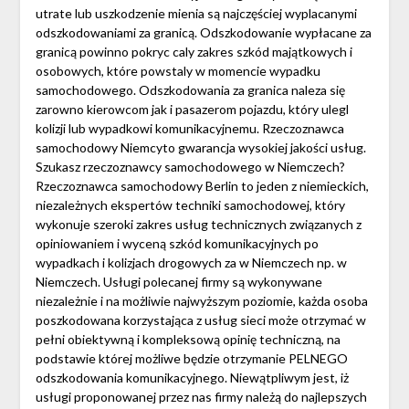
utrate lub uszkodzenie mienia są najczęściej wyplacanymi
odszkodowaniami za granicą. Odszkodowanie wypłacane za
granicą powinno pokryc caly zakres szkód majątkowych i
osobowych, które powstaly w momencie wypadku
samochodowego. Odszkodowania za granica naleza się
zarowno kierowcom jak i pasazerom pojazdu, który ulegl
kolizji lub wypadkowi komunikacyjnemu. Rzeczoznawca
samochodowy Niemcyto gwarancja wysokiej jakości usług.
Szukasz rzeczoznawcy samochodowego w Niemczech?
Rzeczoznawca samochodowy Berlin to jeden z niemieckich,
niezależnych ekspertów techniki samochodowej, który
wykonuje szeroki zakres usług technicznych związanych z
opiniowaniem i wyceną szkód komunikacyjnych po
wypadkach i kolizjach drogowych za w Niemczech np. w
Niemczech. Usługi polecanej firmy są wykonywane
niezależnie i na możliwie najwyższym poziomie, każda osoba
poszkodowana korzystająca z usług sieci może otrzymać w
pełni obiektywną i kompleksową opinię techniczną, na
podstawie której możliwe będzie otrzymanie PELNEGO
odszkodowania komunikacyjnego. Niewątpliwym jest, iż
usługi proponowanej przez nas firmy należą do najlepszych