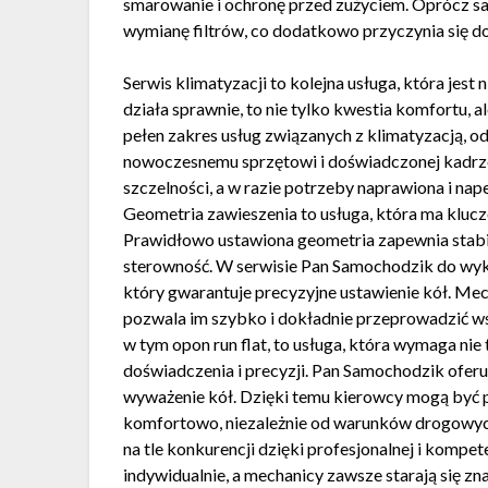
smarowanie i ochronę przed zużyciem. Oprócz sam
wymianę filtrów, co dodatkowo przyczynia się do
Serwis klimatyzacji to kolejna usługa, która jest
działa sprawnie, to nie tylko kwestia komfortu,
pełen zakres usług związanych z klimatyzacją, od
nowoczesnemu sprzętowi i doświadczonej kadrze
szczelności, a w razie potrzeby naprawiona i n
Geometria zawieszenia to usługa, która ma kluc
Prawidłowo ustawiona geometria zapewnia stabil
sterowność. W serwisie Pan Samochodzik do wyko
który gwarantuje precyzyjne ustawienie kół. Mec
pozwala im szybko i dokładnie przeprowadzić ws
w tym opon run flat, to usługa, która wymaga nie
doświadczenia i precyzji. Pan Samochodzik ofer
wyważenie kół. Dzięki temu kierowcy mogą być pe
komfortowo, niezależnie od warunków drogowyc
na tle konkurencji dzięki profesjonalnej i kompet
indywidualnie, a mechanicy zawsze starają się zn