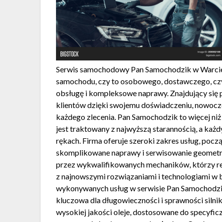
Serwis samochodowy Pan Samochodzik w Warcie B
samochodu, czy to osobowego, dostawczego, czy 
obsługę i kompleksowe naprawy. Znajdujący się p
klientów dzięki swojemu doświadczeniu, nowocz
każdego zlecenia. Pan Samochodzik to więcej ni
jest traktowany z najwyższą starannością, a każd
rękach. Firma oferuje szeroki zakres usług, pocz
skomplikowane naprawy i serwisowanie geometrii
przez wykwalifikowanych mechaników, którzy reg
z najnowszymi rozwiązaniami i technologiami w b
wykonywanych usług w serwisie Pan Samochodzik 
kluczowa dla długowieczności i sprawności siln
wysokiej jakości oleje, dostosowane do specyfic