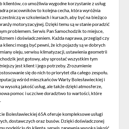
 klientów, co umożliwia wygodne korzystanie z usług
dra pracowników to kolejna cecha, która wyróżnia
zestniczą w szkoleniach i kursach, aby być na bieżąco
ranży motoryzacyjnej. Dzięki temu są w stanie poradzić
nym problemem. Serwis Pan Samochodzik to miejsce,
nalizmem i doświadczeniem. Każda naprawa, przegląd czy
a klienci mogą być pewni, że ich pojazdy są w dobrych
miany oleju, serwisu klimatyzacji, ustawienia geometrii
chodzik jest gotowy, aby sprostać wszystkim tym
jszy jest klient i jego potrzeby. Zrozumienie
tosowanie się do nich to priorytet dla całego zespołu.
 reputacją wśród mieszkańców Warty Bolesławieckiej i
 na wysoką jakość usług, ale także dzięki atmosferze,
achowa pomoc i uczciwe doradztwo to wartości, które
.
e Bolesławieckiej 65A oferuje kompleksowe usługi
ch, dostawczych oraz busów. Dzięki doświadczonej
u podejściu do klienta, serwis zapewnia wysoką jakość