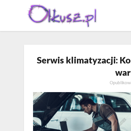
Skip
to
content
Serwis klimatyzacji: 
war
Opubliko