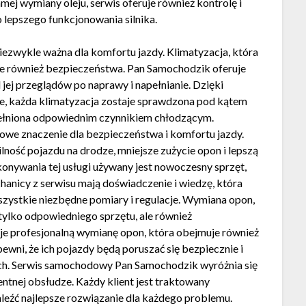
ej wymiany oleju, serwis oferuje również kontrolę i
 lepszego funkcjonowania silnika.
 niezwykle ważna dla komfortu jazdy. Klimatyzacja, która
 ale również bezpieczeństwa. Pan Samochodzik oferuje
 jej przeglądów po naprawy i napełnianie. Dzięki
, każda klimatyzacja zostaje sprawdzona pod kątem
apełniona odpowiednim czynnikiem chłodzącym.
zowe znaczenie dla bezpieczeństwa i komfortu jazdy.
ność pojazdu na drodze, mniejsze zużycie opon i lepszą
nywania tej usługi używany jest nowoczesny sprzęt,
hanicy z serwisu mają doświadczenie i wiedzę, która
zystkie niezbędne pomiary i regulacje. Wymiana opon,
 tylko odpowiedniego sprzętu, ale również
uje profesjonalną wymianę opon, która obejmuje również
wni, że ich pojazdy będą poruszać się bezpiecznie i
h. Serwis samochodowy Pan Samochodzik wyróżnia się
entnej obsłudze. Każdy klient jest traktowany
aleźć najlepsze rozwiązanie dla każdego problemu.