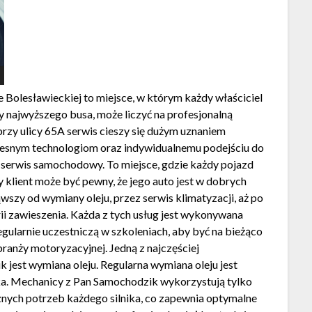
olesławieckiej to miejsce, w którym każdy właściciel
najwyższego busa, może liczyć na profesjonalną
rzy ulicy 65A serwis cieszy się dużym uznaniem
esnym technologiom oraz indywidualnemu podejściu do
ż serwis samochodowy. To miejsce, gdzie każdy pojazd
y klient może być pewny, że jego auto jest w dobrych
ąwszy od wymiany oleju, przez serwis klimatyzacji, aż po
 zawieszenia. Każda z tych usług jest wykonywana
ularnie uczestniczą w szkoleniach, aby być na bieżąco
ranży motoryzacyjnej. Jedną z najczęściej
jest wymiana oleju. Regularna wymiana oleju jest
ika. Mechanicy z Pan Samochodzik wykorzystują tylko
znych potrzeb każdego silnika, co zapewnia optymalne