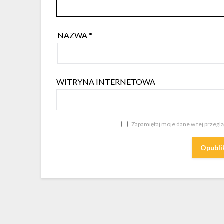
NAZWA
*
WITRYNA INTERNETOWA
Zapamiętaj moje dane w tej przegl