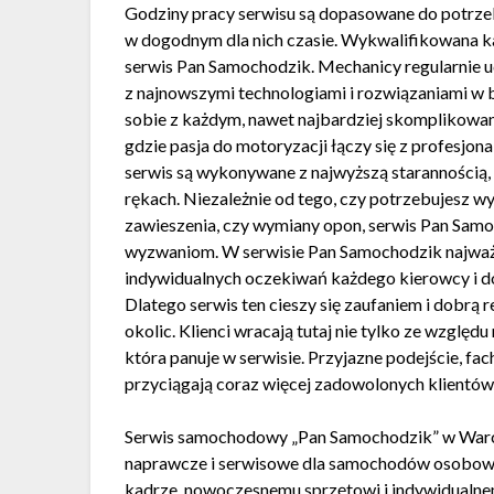
Godziny pracy serwisu są dopasowane do potrzeb
w dogodnym dla nich czasie. Wykwalifikowana ka
serwis Pan Samochodzik. Mechanicy regularnie uc
z najnowszymi technologiami i rozwiązaniami w b
sobie z każdym, nawet najbardziej skomplikowa
gdzie pasja do motoryzacji łączy się z profesjo
serwis są wykonywane z najwyższą starannością, 
rękach. Niezależnie od tego, czy potrzebujesz wy
zawieszenia, czy wymiany opon, serwis Pan Samo
wyzwaniom. W serwisie Pan Samochodzik najważnie
indywidualnych oczekiwań każdego kierowcy i dos
Dlatego serwis ten cieszy się zaufaniem i dobrą
okolic. Klienci wracają tutaj nie tylko ze względu
która panuje w serwisie. Przyjazne podejście, f
przyciągają coraz więcej zadowolonych klientów
Serwis samochodowy „Pan Samochodzik” w Warci
naprawcze i serwisowe dla samochodów osobowy
kadrze, nowoczesnemu sprzętowi i indywidualnem