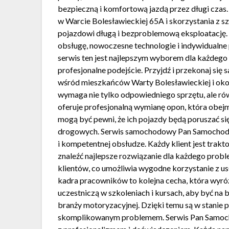
bezpieczną i komfortową jazdą przez długi cza
w Warcie Bolesławieckiej 65A i skorzystania z 
pojazdowi długą i bezproblemową eksploatację.
obsługę, nowoczesne technologie i indywidualne 
serwis ten jest najlepszym wyborem dla każdego 
profesjonalne podejście. Przyjdź i przekonaj się
wśród mieszkańców Warty Bolesławieckiej i okoli
wymaga nie tylko odpowiedniego sprzętu, ale ró
oferuje profesjonalną wymianę opon, która obej
mogą być pewni, że ich pojazdy będą poruszać s
drogowych. Serwis samochodowy Pan Samochodzik 
i kompetentnej obsłudze. Każdy klient jest trakt
znaleźć najlepsze rozwiązanie dla każdego prob
klientów, co umożliwia wygodne korzystanie z u
kadra pracowników to kolejna cecha, która wyró
uczestniczą w szkoleniach i kursach, aby być na
branży motoryzacyjnej. Dzięki temu są w stanie 
skomplikowanym problemem. Serwis Pan Samochodz