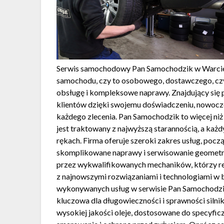
Serwis samochodowy Pan Samochodzik w Warcie B
samochodu, czy to osobowego, dostawczego, czy 
obsługę i kompleksowe naprawy. Znajdujący się p
klientów dzięki swojemu doświadczeniu, nowocz
każdego zlecenia. Pan Samochodzik to więcej ni
jest traktowany z najwyższą starannością, a każd
rękach. Firma oferuje szeroki zakres usług, pocz
skomplikowane naprawy i serwisowanie geometrii
przez wykwalifikowanych mechaników, którzy reg
z najnowszymi rozwiązaniami i technologiami w b
wykonywanych usług w serwisie Pan Samochodzik 
kluczowa dla długowieczności i sprawności siln
wysokiej jakości oleje, dostosowane do specyfic