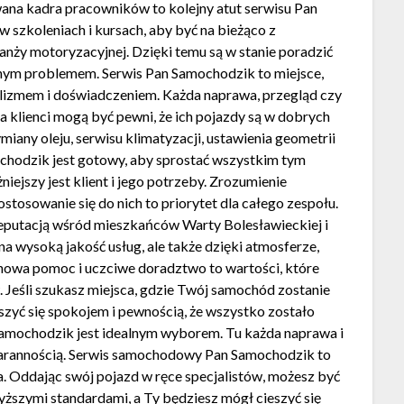
ana kadra pracowników to kolejny atut serwisu Pan
 szkoleniach i kursach, aby być na bieżąco z
nży motoryzacyjnej. Dzięki temu są w stanie poradzić
nym problemem. Serwis Pan Samochodzik to miejsce,
nalizmem i doświadczeniem. Każda naprawa, przegląd czy
a klienci mogą być pewni, że ich pojazdy są w dobrych
miany oleju, serwisu klimatyzacji, ustawienia geometrii
chodzik jest gotowy, aby sprostać wszystkim tym
jszy jest klient i jego potrzeby. Zrozumienie
tosowanie się do nich to priorytet dla całego zespołu.
 reputacją wśród mieszkańców Warty Bolesławieckiej i
 na wysoką jakość usług, ale także dzięki atmosferze,
achowa pomoc i uczciwe doradztwo to wartości, które
 Jeśli szukasz miejsca, gdzie Twój samochód zostanie
eszyć się spokojem i pewnością, że wszystko zostało
amochodzik jest idealnym wyborem. Tu każda naprawa i
starannością. Serwis samochodowy Pan Samochodzik to
. Oddając swój pojazd w ręce specjalistów, możesz być
yższymi standardami, a Ty będziesz mógł cieszyć się