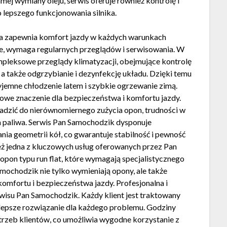
ej wymiany oleju, serwis oferuje również kontrolę i
 lepszego funkcjonowania silnika.
tóra zapewnia komfort jazdy w każdych warunkach
ie, wymaga regularnych przeglądów i serwisowania. W
pleksowe przeglądy klimatyzacji, obejmujące kontrolę
 a także odgrzybianie i dezynfekcję układu. Dzięki temu
yjemne chłodzenie latem i szybkie ogrzewanie zimą.
zowe znaczenie dla bezpieczeństwa i komfortu jazdy.
dzić do nierównomiernego zużycia opon, trudności w
 paliwa. Serwis Pan Samochodzik dysponuje
a geometrii kół, co gwarantuje stabilność i pewność
ż jedna z kluczowych usług oferowanych przez Pan
 opon typu run flat, które wymagają specjalistycznego
amochodzik nie tylko wymieniają opony, ale także
komfortu i bezpieczeństwa jazdy. Profesjonalna i
isu Pan Samochodzik. Każdy klient jest traktowany
ajlepsze rozwiązanie dla każdego problemu. Godziny
trzeb klientów, co umożliwia wygodne korzystanie z