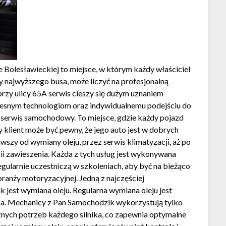
olesławieckiej to miejsce, w którym każdy właściciel
najwyższego busa, może liczyć na profesjonalną
rzy ulicy 65A serwis cieszy się dużym uznaniem
esnym technologiom oraz indywidualnemu podejściu do
ż serwis samochodowy. To miejsce, gdzie każdy pojazd
y klient może być pewny, że jego auto jest w dobrych
ąwszy od wymiany oleju, przez serwis klimatyzacji, aż po
 zawieszenia. Każda z tych usług jest wykonywana
ularnie uczestniczą w szkoleniach, aby być na bieżąco
ranży motoryzacyjnej. Jedną z najczęściej
jest wymiana oleju. Regularna wymiana oleju jest
ika. Mechanicy z Pan Samochodzik wykorzystują tylko
znych potrzeb każdego silnika, co zapewnia optymalne