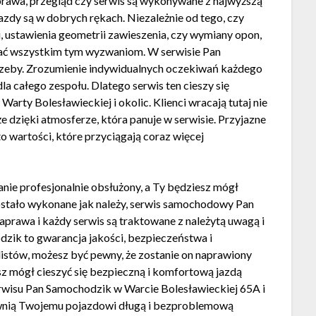
prawa, przegląd czy serwis są wykonywane z najwyższą
jazdy są w dobrych rękach. Niezależnie od tego, czy
i, ustawienia geometrii zawieszenia, czy wymiany opon,
tać wszystkim tym wyzwaniom. W serwisie Pan
otrzeby. Zrozumienie indywidualnych oczekiwań każdego
dla całego zespołu. Dlatego serwis ten cieszy się
rty Bolesławieckiej i okolic. Klienci wracają tutaj nie
że dzięki atmosferze, która panuje w serwisie. Przyjazne
 wartości, które przyciągają coraz więcej
anie profesjonalnie obsłużony, a Ty będziesz mógł
zostało wykonane jak należy, serwis samochodowy Pan
prawa i każdy serwis są traktowane z należytą uwagą i
zik to gwarancja jakości, bezpieczeństwa i
listów, możesz być pewny, że zostanie on naprawiony
sz mógł cieszyć się bezpieczną i komfortową jazdą
rwisu Pan Samochodzik w Warcie Bolesławieckiej 65A i
pewnią Twojemu pojazdowi długą i bezproblemową