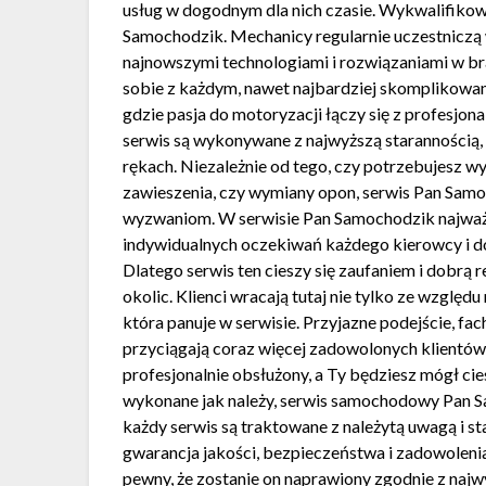
usług w dogodnym dla nich czasie. Wykwalifikow
Samochodzik. Mechanicy regularnie uczestniczą w
najnowszymi technologiami i rozwiązaniami w bra
sobie z każdym, nawet najbardziej skomplikowa
gdzie pasja do motoryzacji łączy się z profesjo
serwis są wykonywane z najwyższą starannością, 
rękach. Niezależnie od tego, czy potrzebujesz wy
zawieszenia, czy wymiany opon, serwis Pan Samo
wyzwaniom. W serwisie Pan Samochodzik najważnie
indywidualnych oczekiwań każdego kierowcy i dos
Dlatego serwis ten cieszy się zaufaniem i dobrą
okolic. Klienci wracają tutaj nie tylko ze względu
która panuje w serwisie. Przyjazne podejście, f
przyciągają coraz więcej zadowolonych klientów.
profesjonalnie obsłużony, a Ty będziesz mógł ci
wykonane jak należy, serwis samochodowy Pan S
każdy serwis są traktowane z należytą uwagą i 
gwarancja jakości, bezpieczeństwa i zadowolenia
pewny, że zostanie on naprawiony zgodnie z najw