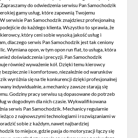
s. Zapraszamy do odwiedzenia serwisu Pan Samochodzik
szerokiej gamy usług, które zapewnią Twojemu
 W serwisie Pan Samochodzik znajdziesz profesjonalną
podejście do każdego klienta. Wszystko to sprawia, że
kierowcy, który ceni sobie wysoką jakość usług i
 sam, dlaczego serwis Pan Samochodzik jest tak ceniony
c. Wymiana opon, w tym opon run flat, to usługa, która
wnież doświadczenia i precyzji. Pan Samochodzik
muje również wyważenie kół. Dzięki temu kierowcy
ię bezpiecznie i komfortowo, niezależnie od warunków
wyróżnia się na tle konkurencji dzięki profesjonalnej
owany indywidualnie, a mechanicy zawsze starają się
lemu. Godziny pracy serwisu są dopasowane do potrzeb
sług w dogodnym dla nich czasie. Wykwalifikowana
żnia serwis Pan Samochodzik. Mechanicy regularnie
 bieżąco z najnowszymi technologiami i rozwiązaniami w
poradzić sobie z każdym, nawet najbardziej
ik to miejsce, gdzie pasja do motoryzacji łączy się