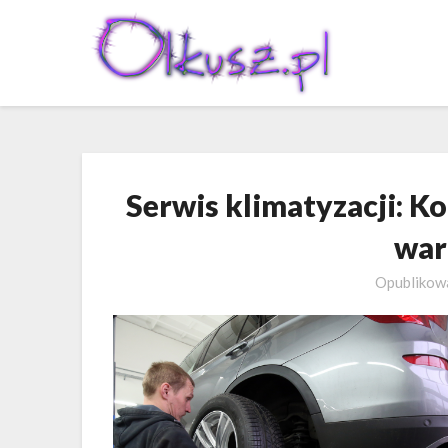
Skip
to
content
Serwis klimatyzacji: 
war
Opubliko