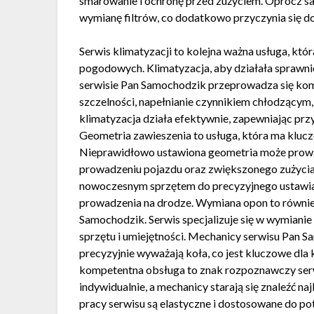
smarowanie i ochronę przed zużyciem. Oprócz sam
wymianę filtrów, co dodatkowo przyczynia się do
Serwis klimatyzacji to kolejna ważna usługa, k
pogodowych. Klimatyzacja, aby działała sprawn
serwisie Pan Samochodzik przeprowadza się kom
szczelności, napełnianie czynnikiem chłodzącym,
klimatyzacja działa efektywnie, zapewniając prz
Geometria zawieszenia to usługa, która ma kluc
Nieprawidłowo ustawiona geometria może prowa
prowadzeniu pojazdu oraz zwiększonego zużycia
nowoczesnym sprzętem do precyzyjnego ustawiani
prowadzenia na drodze. Wymiana opon to równie
Samochodzik. Serwis specjalizuje się w wymianie
sprzętu i umiejętności. Mechanicy serwisu Pan S
precyzyjnie wyważają koła, co jest kluczowe dla 
kompetentna obsługa to znak rozpoznawczy serw
indywidualnie, a mechanicy starają się znaleźć n
pracy serwisu są elastyczne i dostosowane do po