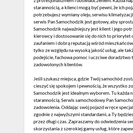
z profesjonalizmem i doświadczeniem. Każda na
starannością, a klienci mogą być pewni, że ich po
potrzebujesz wymiany oleju, serwisu klimatyzacj
serwis Pan Samochodzik jest gotowy, aby spros
Samochodzik najważniejszy jest klient i jego p
kierowcy i dostosowanie się do nich to priorytet 
zaufaniem i dobrą reputacją wśród mieszkańców Wa
tylko ze względu na wysoką jakość usług, ale tak
podejście, fachowa pomoc i uczciwe doradztwo to
zadowolonych klientów.
Jeśli szukasz miejsca, gdzie Twój samochód zost
cieszyć się spokojem i pewnością, że wszystko 
Samochodzik jest idealnym wyborem. Tu każda na
starannością. Serwis samochodowy Pan Samochod
zadowolenia. Oddając swój pojazd w ręce specja
zgodnie z najwyższymi standardami, a Ty będzie
przez długi czas. Zapraszamy do odwiedzenia se
skorzystania z szerokiej gamy usług, które za