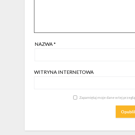
NAZWA
*
WITRYNA INTERNETOWA
Zapamiętaj moje dane w tej przegl