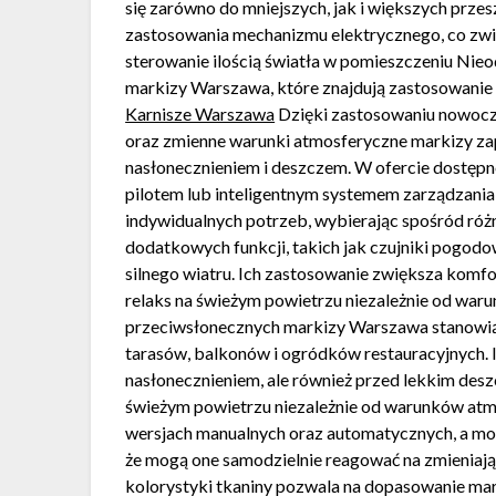
się zarówno do mniejszych, jak i większych prz
zastosowania mechanizmu elektrycznego, co zwi
sterowanie ilością światła w pomieszczeniu Ni
markizy Warszawa, które znajdują zastosowanie 
Karnisze Warszawa
Dzięki zastosowaniu nowocz
oraz zmienne warunki atmosferyczne markizy z
nasłonecznieniem i deszczem. W ofercie dostępn
pilotem lub inteligentnym systemem zarządzan
indywidualnych potrzeb, wybierając spośród róż
dodatkowych funkcji, takich jak czujniki pogod
silnego wiatru. Ich zastosowanie zwiększa komf
relaks na świeżym powietrzu niezależnie od wa
przeciwsłonecznych markizy Warszawa stanowią 
tarasów, balkonów i ogródków restauracyjnych. 
nasłonecznieniem, ale również przed lekkim des
świeżym powietrzu niezależnie od warunków at
wersjach manualnych oraz automatycznych, a m
że mogą one samodzielnie reagować na zmieniają
kolorystyki tkaniny pozwala na dopasowanie mark