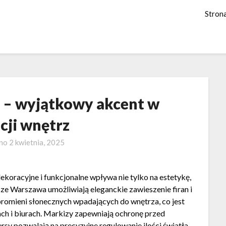
Stron
 – wyjątkowy akcent w
cji wnętrz
ano
2 kwietnia, 2025
oracyjne i funkcjonalne wpływa nie tylko na estetykę,
sze Warszawa umożliwiają eleganckie zawieszenie firan i
ć promieni słonecznych wpadających do wnętrza, co jest
h i biurach. Markizy zapewniają ochronę przed
rsy pozwalają na precyzyjne regulowanie ilości światła