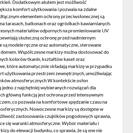
eszkleń. Dodatkowym atutem jest możliwość
ększa komfort użytkowania i pozwala na zdalne
eodłącznym elementem ochrony przeciwsłonecznej są
na tarasach, balkonach oraz ogródkach kawiarnianych.
esnych materiałów odpornych na promieniowanie UV
apewniają skuteczną ochronę przed nadmiernym
e są modele ręczne oraz automatyczne, sterowane
ia domem. Współczesne markizy można dostosować do
nych kolorów tkanin, kształtów kaset oraz
owe, które automatycznie składają markizę w przypadku
ort użytkowania przestrzeni zewnętrznych, umożliwiając
runków atmosferycznych W kontekście osłon
jedno z najchętniej wybieranych rozwiązań dla
Ich główną funkcją jest ochrona przed intensywnym
zczem, co pozwala na komfortowe spędzanie czasu na
mosferycznych. Nowoczesne markizy są dostępne w
ożliwość zastosowania czujników pogodowych sprawia,
ce się warunki atmosferyczne. Wybór materiału i
izy do elewacji budynku, co sprawia, że są one nie