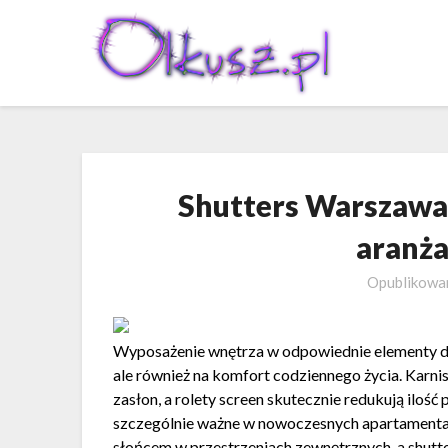
Skip
to
content
Shutters Warszawa
aranża
Opublikow
Wyposażenie wnętrza w odpowiednie elementy dek
ale również na komfort codziennego życia. Karni
zasłon, a rolety screen skutecznie redukują iloś
szczególnie ważne w nowoczesnych apartamentac
słońcem w przestrzeniach zewnętrznych, a shutte