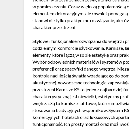
w pomieszczeniu. Coraz większą popularnością cie
elementem dekoracyjnym, ale również pomagają 
stanowi nie tylko praktyczne rozwiązanie, ale r
charakter przestrzeni
Stylowe i funkcjonalne rozwiązania do wnętrz i 
codziennym komforcie użytkowania. Karnisze, lame
elementy, które łączą w sobie estetykę oraz pr
Wybór odpowiednich materiałów i systemów pozw
preferencji oraz specyfiki danego wnętrza. Nieza
kontrola nad ilością światła wpadającego do pomi
akustycznej, nowoczesne technologie zapewniaj
przestrzeni Karnisze KS to jeden z najbardziej 
charakterystyczną jest niewielki, estetyczny prof
wnętrza. Są to karnisze sufitowe, które umożliw
stosowania tradycyjnych wsporników. System KS 
komercyjnych, hotelach oraz luksusowych apartam
funkcjonalność. Ich prosty montaż oraz możliwo