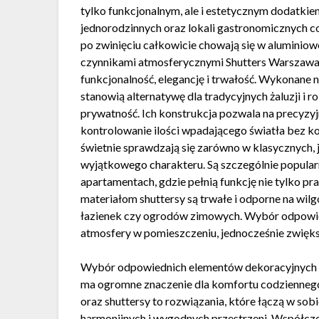
tylko funkcjonalnym, ale i estetycznym dodatki
jednorodzinnych oraz lokali gastronomicznych co
po zwinięciu całkowicie chowają się w aluminiow
czynnikami atmosferycznymi Shutters Warszawa 
funkcjonalność, elegancję i trwałość. Wykonane 
stanowią alternatywę dla tradycyjnych żaluzji i r
prywatność. Ich konstrukcja pozwala na precyzyj
kontrolowanie ilości wpadającego światła bez ko
świetnie sprawdzają się zarówno w klasycznych,
wyjątkowego charakteru. Są szczególnie popular
apartamentach, gdzie pełnią funkcję nie tylko pr
materiałom shuttersy są trwałe i odporne na wil
łazienek czy ogrodów zimowych. Wybór odpowied
atmosfery w pomieszczeniu, jednocześnie zwięk
Wybór odpowiednich elementów dekoracyjnych i
ma ogromne znaczenie dla komfortu codziennego ż
oraz shuttersy to rozwiązania, które łączą w sob
harmonijnych i wygodnych przestrzeni. Współcze