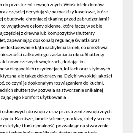
em do przestrzeni zewnętrznych. Właściciele domów
raz częściej decydują się na markizy kasetowe, które
ej obudowie, chroniącej tkaninę przed zabrudzeniami i
to wyjątkowe osłony okienne, które łączą w sobie
najczęściej z drewna lub kompozytów shuttersy
olet, zapewniając doskonałą regulację światła oraz
ne dostosowanie kąta nachylenia lameli, co umożliwia
nieczności całkowitego zasłaniania okna. Shuttersy
 jak i nowoczesnych wnętrzach, dodając im
ne w eleganckich rezydencjach, loftach oraz stylowych
aktyczną, ale także dekoracyjną. Dzięki wysokiej jakości
goć, co czyni je doskonałym rozwiązaniem do kuchni,
nich shuttersów pozwala na stworzenie unikalnej
szając jego komfort użytkowania
 osłonowych do wnętrz oraz przestrzeni zewnętrznych
ycia. Karnisze, lamele ścienne, markizy, rolety screen
ie estetykę i funkcjonalność, pozwalając na stworzenie
sne technologie umożliwiają dostosowanie tych