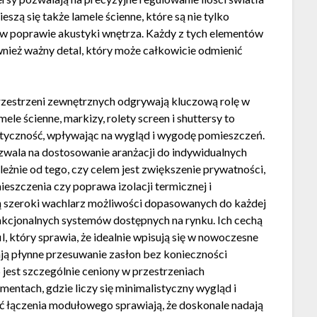
szą się także lamele ścienne, które są nie tylko
w poprawie akustyki wnętrza. Każdy z tych elementów
ównież ważny detal, który może całkowicie odmienić
przestrzeni zewnętrznych odgrywają kluczową rolę w
le ścienne, markizy, rolety screen i shuttersy to
aktyczność, wpływając na wygląd i wygodę pomieszczeń.
ala na dostosowanie aranżacji do indywidualnych
leżnie od tego, czy celem jest zwiększenie prywatności,
eszczenia czy poprawa izolacji termicznej i
ą szeroki wachlarz możliwości dopasowanych do każdej
funkcjonalnych systemów dostępnych na rynku. Ich cechą
il, który sprawia, że idealnie wpisują się w nowoczesne
iają płynne przesuwanie zasłon bez konieczności
jest szczególnie ceniony w przestrzeniach
entach, gdzie liczy się minimalistyczny wygląd i
ść łączenia modułowego sprawiają, że doskonale nadają