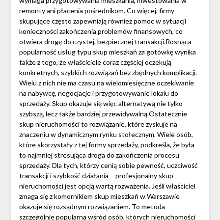
wymaga przygotowywania mieszkania, inwestowania w
remonty ani płacenia pośrednikom. Co więcej, firmy
skupujące często zapewniają również pomoc w sytuacji
konieczności zakończenia problemów finansowych, co
otwiera drogę do czystej, bezpiecznej transakcji.Rosnąca
popularność usług typu skup mieszkań za gotówkę wynika
także z tego, że właściciele coraz częściej oczekują
konkretnych, szybkich rozwiązań bez zbędnych komplikacji.
Wielu z nich nie ma czasu na wielomiesięczne oczekiwanie
na nabywcę, negocjacje i przygotowywanie lokalu do
sprzedaży. Skup okazuje się więc alternatywą nie tylko
szybszą, lecz także bardziej przewidywalną.Ostatecznie
skup nieruchomości to rozwiązanie, które zyskuje na
znaczeniu w dynamicznym rynku stołecznym. Wiele osób,
które skorzystały z tej formy sprzedaży, podkreśla, że była
to najmniej stresująca droga do zakończenia procesu
sprzedaży. Dla tych, którzy cenią sobie pewność, uczciwość
transakcji i szybkość działania – profesjonalny skup
nieruchomości jest opcją wartą rozważenia. Jeśli właściciel
zmaga się z komornikiem skup mieszkań w Warszawie
okazuje się rozsądnym rozwiązaniem. To metoda
szczególnie popularna wśród osób, których nieruchomości