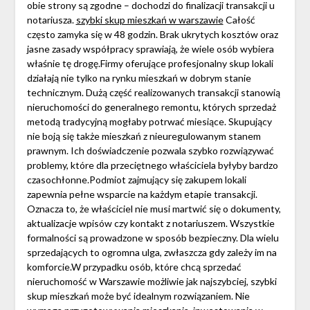
obie strony są zgodne – dochodzi do finalizacji transakcji u
notariusza.
szybki skup mieszkań w warszawie
Całość
często zamyka się w 48 godzin. Brak ukrytych kosztów oraz
jasne zasady współpracy sprawiają, że wiele osób wybiera
właśnie tę drogę.Firmy oferujące profesjonalny skup lokali
działają nie tylko na rynku mieszkań w dobrym stanie
technicznym. Dużą część realizowanych transakcji stanowią
nieruchomości do generalnego remontu, których sprzedaż
metodą tradycyjną mogłaby potrwać miesiące. Skupujący
nie boją się także mieszkań z nieuregulowanym stanem
prawnym. Ich doświadczenie pozwala szybko rozwiązywać
problemy, które dla przeciętnego właściciela byłyby bardzo
czasochłonne.Podmiot zajmujący się zakupem lokali
zapewnia pełne wsparcie na każdym etapie transakcji.
Oznacza to, że właściciel nie musi martwić się o dokumenty,
aktualizacje wpisów czy kontakt z notariuszem. Wszystkie
formalności są prowadzone w sposób bezpieczny. Dla wielu
sprzedających to ogromna ulga, zwłaszcza gdy zależy im na
komforcie.W przypadku osób, które chcą sprzedać
nieruchomość w Warszawie możliwie jak najszybciej, szybki
skup mieszkań może być idealnym rozwiązaniem. Nie