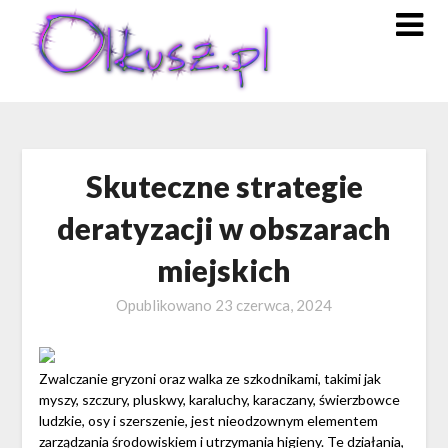
Skip
to
content
Skuteczne strategie
deratyzacji w obszarach
miejskich
Opublikowano
23 czerwca, 2024
Zwalczanie gryzoni oraz walka ze szkodnikami, takimi jak
myszy, szczury, pluskwy, karaluchy, karaczany, świerzbowce
ludzkie, osy i szerszenie, jest nieodzownym elementem
zarządzania środowiskiem i utrzymania higieny. Te działania,