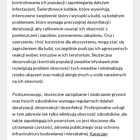
kontrolowania ich populacji i zapobiegania dalszym
infestacjom. Świerzbowce ludzkie, które wywołują
intensywne swędzenie skóry i wysypki u ludzi, są kolejnym
problemem, który wymaga precyzyjnej dezynfekcji i
deratyzacji, aby całkowicie usunąć ich obecność z
pomieszczeń i zapobiec ponownemu zakażeniu. Osy i
szerszenie, choć korzystne dla ekosystemu, mogą stać się
zagrożeniem dla ludzi, szczególnie podczas ich agresywnych
reakcji wobec intruzów w ich terytorium. Skuteczna
dezynsekcja i kontrola populacji owadów błyskawicznie
rozwiązują problem obecności tych owadów i minimalizują
ryzyko ukąszeń oraz reakcji alergicznych u osób narażonych
na ich obecność.
Podsumowując, skuteczne zarządzanie i zwalczanie gryzoni
oraz innych szkodników wymaga regularnych działań
deratyzacji, dezynsekcji i dezynfekcji. Profesjonalne usługi
w tym zakresie nie tylko eliminują obecność szkodników, ale
także zapobiegają ich powrotom, co jest kluczowe dla
utrzymania czystości, zdrowia publicznego oraz ochrony
infrastruktury budowlanej i mieszkalnej.
Karaczan