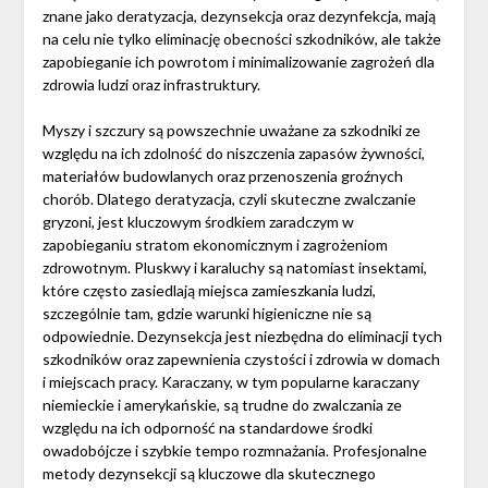
znane jako deratyzacja, dezynsekcja oraz dezynfekcja, mają
na celu nie tylko eliminację obecności szkodników, ale także
zapobieganie ich powrotom i minimalizowanie zagrożeń dla
zdrowia ludzi oraz infrastruktury.
Myszy i szczury są powszechnie uważane za szkodniki ze
względu na ich zdolność do niszczenia zapasów żywności,
materiałów budowlanych oraz przenoszenia groźnych
chorób. Dlatego deratyzacja, czyli skuteczne zwalczanie
gryzoni, jest kluczowym środkiem zaradczym w
zapobieganiu stratom ekonomicznym i zagrożeniom
zdrowotnym. Pluskwy i karaluchy są natomiast insektami,
które często zasiedlają miejsca zamieszkania ludzi,
szczególnie tam, gdzie warunki higieniczne nie są
odpowiednie. Dezynsekcja jest niezbędna do eliminacji tych
szkodników oraz zapewnienia czystości i zdrowia w domach
i miejscach pracy. Karaczany, w tym popularne karaczany
niemieckie i amerykańskie, są trudne do zwalczania ze
względu na ich odporność na standardowe środki
owadobójcze i szybkie tempo rozmnażania. Profesjonalne
metody dezynsekcji są kluczowe dla skutecznego