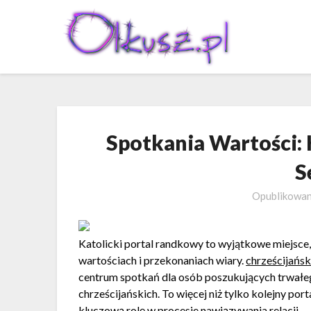
Skip
to
content
Spotkania Wartości: 
S
Opublikowa
Katolicki portal randkowy to wyjątkowe miejsce, 
wartościach i przekonaniach wiary.
chrześcijańsk
centrum spotkań dla osób poszukujących trwałe
chrześcijańskich. To więcej niż tylko kolejny por
kluczową rolę w procesie nawiązywania relacji.