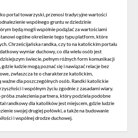
ko portal towarzyski, przenosi tradycyjne wartości
 odnalezienie wspólnego gruntu w dziedzinie
którym będą mogli wspólnie podążać za wartościami
stanowi ogólne określenie tego typu platform, które
ch. Chrześcijańska randka, czy to na katolickim portalu
odatkowy wymiar duchowy, co dla wielu osób jest
dzisiejszym świecie, pełnym różnych form komunikacji
, gdzie ludzie mogą poznać się i nawiązać relacje bez
owe, zwłaszcza te o charakterze katolickim,
są ważne dla poszczególnych osób. Randki katolickie
przyszłości i wspólnym życiu zgodnie z zasadami wiary.
 próba znalezienia partnera, który podziela podobne
rtal randkowy dla katolików jest miejscem, gdzie ludzie
ienie swojej drugiej połówki, a także na budowanie
łości i wspólnej drodze duchowej.