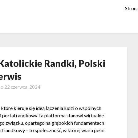
Stron
Katolickie Randki, Polski
erwis
no
22 czerwca, 2024
które kieruje się ideą łączenia ludzi o wspólnych
i portal randkowy
Ta platforma stanowi wirtualne
go związku, opartego na głębokich fundamentach
tal randkowy – to społeczność, w której wiara pełni