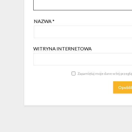
NAZWA
*
WITRYNA INTERNETOWA
Zapamiętaj moje dane w tej przegl