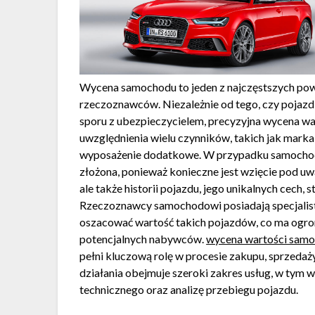
Wycena samochodu to jeden z najczęstszych powo
rzeczoznawców. Niezależnie od tego, czy pojazd
sporu z ubezpieczycielem, precyzyjna wycena wa
uwzględnienia wielu czynników, takich jak marka,
wyposażenie dodatkowe. W przypadku samochodó
złożona, ponieważ konieczne jest wzięcie pod u
ale także historii pojazdu, jego unikalnych cech, 
Rzeczoznawcy samochodowi posiadają specjalist
oszacować wartość takich pojazdów, co ma ogromn
potencjalnych nabywców.
wycena wartości sam
pełni kluczową rolę w procesie zakupu, sprzedaż
działania obejmuje szeroki zakres usług, w tym
technicznego oraz analizę przebiegu pojazdu.