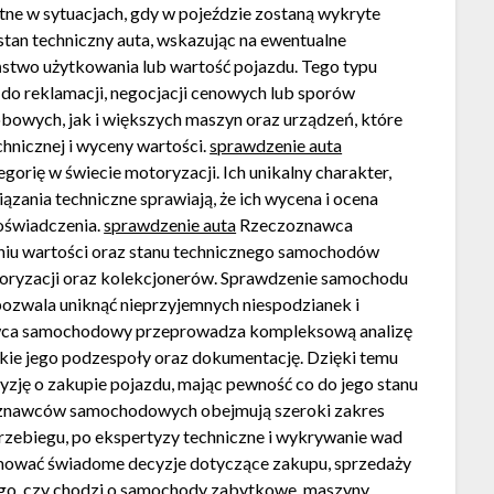
ne w sytuacjach, gdy w pojeździe zostaną wykryte
stan techniczny auta, wskazując na ewentualne
stwo użytkowania lub wartość pojazdu. Tego typu
do reklamacji, negocjacji cenowych lub sporów
owych, jak i większych maszyn oraz urządzeń, które
hnicznej i wyceny wartości.
sprawdzenie auta
rię w świecie motoryzacji. Ich unikalny charakter,
ązania techniczne sprawiają, że ich wycena i ocena
doświadczenia.
sprawdzenie auta
Rzeczoznawca
iu wartości oraz stanu technicznego samochodów
toryzacji oraz kolekcjonerów. Sprawdzenie samochodu
pozwala uniknąć nieprzyjemnych niespodzianek i
awca samochodowy przeprowadza kompleksową analizę
kie jego podzespoły oraz dokumentację. Dzięki temu
zję o zakupie pojazdu, mając pewność co do jego stanu
zoznawców samochodowych obejmują szeroki zakres
przebiegu, po ekspertyzy techniczne i wykrywanie wad
jmować świadome decyzje dotyczące zakupu, sprzedaży
ego, czy chodzi o samochody zabytkowe, maszyny