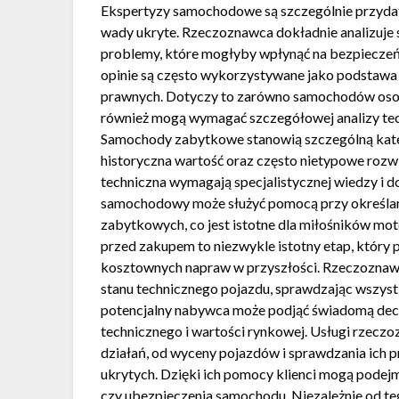
Ekspertyzy samochodowe są szczególnie przydat
wady ukryte. Rzeczoznawca dokładnie analizuje 
problemy, które mogłyby wpłynąć na bezpieczeń
opinie są często wykorzystywane jako podstawa 
prawnych. Dotyczy to zarówno samochodów osob
również mogą wymagać szczegółowej analizy tec
Samochody zabytkowe stanowią szczególną katego
historyczna wartość oraz często nietypowe rozwi
techniczna wymagają specjalistycznej wiedzy i 
samochodowy może służyć pomocą przy określan
zabytkowych, co jest istotne dla miłośników mo
przed zakupem to niezwykle istotny etap, który 
kosztownych napraw w przyszłości. Rzeczozn
stanu technicznego pojazdu, sprawdzając wszyst
potencjalny nabywca może podjąć świadomą decy
technicznego i wartości rynkowej. Usługi rzec
działań, od wyceny pojazdów i sprawdzania ich 
ukrytych. Dzięki ich pomocy klienci mogą pode
czy ubezpieczenia samochodu. Niezależnie od t